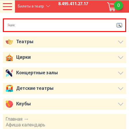
8.495.411.27.17
0
Билеты в театр
Театры
Цирки
Концертные залы
Детские театры
Клубы
Главная
Афиша календарь