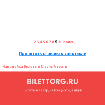
9
1
2
3
4
5
6
7
8
10
Конец
Прочитать отзывы о спектакле
Чародейка Билеты в Главный театр
BILETTORG.RU
Билеты в театр, на концерты, в цирк