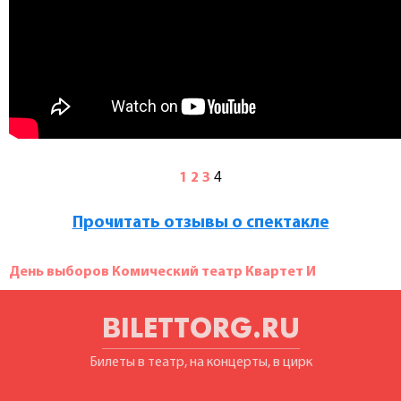
4
1
2
3
Прочитать отзывы о спектакле
День выборов Комический театр Квартет И
BILETTORG.RU
Билеты в театр, на концерты, в цирк