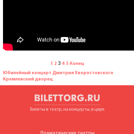
3
1
2
4
5
Конец
Юбилейный концерт Дмитрия Хворостовского
Кремлевский дворец
BILETTORG.RU
Билеты в театр, на концерты, в цирк
Драматические театры