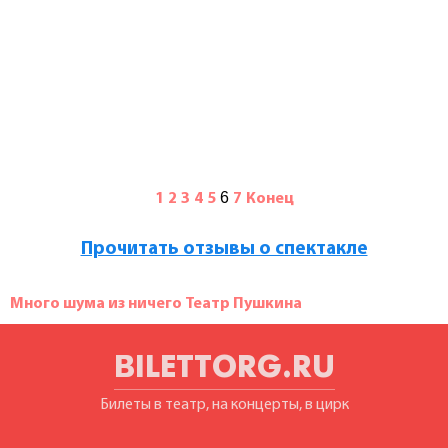
6
1
2
3
4
5
7
Конец
Прочитать отзывы о спектакле
Много шума из ничего Театр Пушкина
BILETTORG.RU
Билеты в театр, на концерты, в цирк