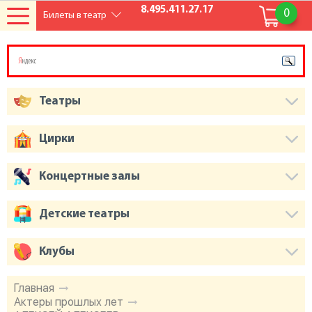
8.495.411.27.17
0
Билеты в театр
Театры
Цирки
Концертные залы
Детские театры
Клубы
Главная
Актеры прошлых лет