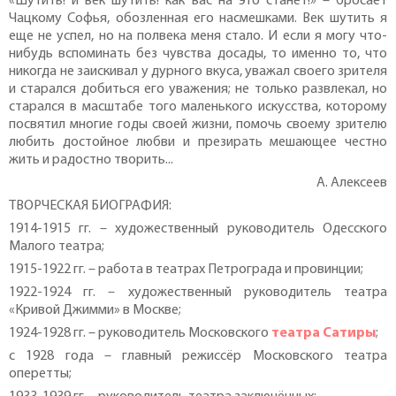
«Шутить! и век шутить! как вас на это станет!» – бросает
Чацкому Софья, обозленная его насмешками. Век шутить я
еще не успел, но на полвека меня стало. И если я могу что-
нибудь вспоминать без чувства досады, то именно то, что
никогда не заискивал у дурного вкуса, уважал своего зрителя
и старался добиться его уважения; не только развлекал, но
старался в масштабе того маленького искусства, которому
посвятил многие годы своей жизни, помочь своему зрителю
любить достойное любви и презирать мешающее честно
жить и радостно творить...
А. Алексеев
ТВОРЧЕСКАЯ БИОГРАФИЯ:
1914-1915 гг. – художественный руководитель Одесского
Малого театра;
1915-1922 гг. – работа в театрах Петрограда и провинции;
1922-1924 гг. – художественный руководитель театра
«Кривой Джимми» в Москве;
1924-1928 гг. – руководитель Московского
театра Сатиры
;
с 1928 года – главный режиссёр Московского театра
оперетты;