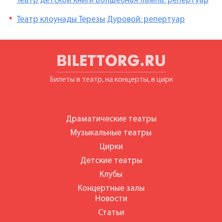
Театр детской книги Волшебная лампа: репертуар
Театр клоунады Терезы Дуровой: репертуар
BILETTORG.RU
Билеты в театр, на концерты, в цирк
Драматические театры
Музыкальные театры
Цирки
Детские театры
Клубы
Концертные залы
Новости
Статьи