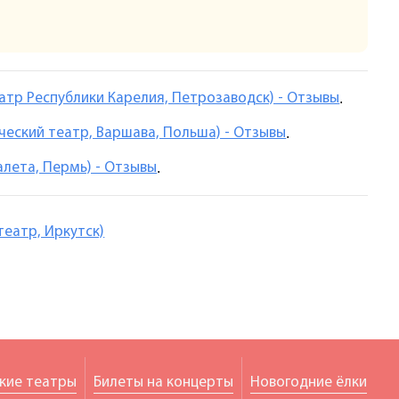
атр Республики Карелия, Петрозаводск) - Отзывы
.
еский театр, Варшава, Польша) - Отзывы
.
алета, Пермь) - Отзывы
.
еатр, Иркутск)
кие театры
Билеты на концерты
Новогодние ёлки