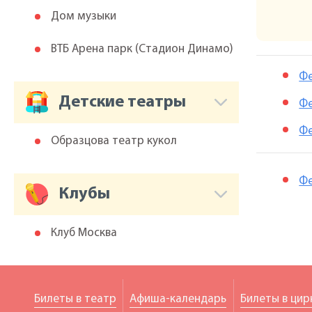
Дом музыки
ВТБ Арена парк (Cтадион Динамо)
Фе
Детские театры
Фе
Фе
Образцова театр кукол
Фе
Клубы
Клуб Москва
Билеты в театр
Афиша-календарь
Билеты в цир