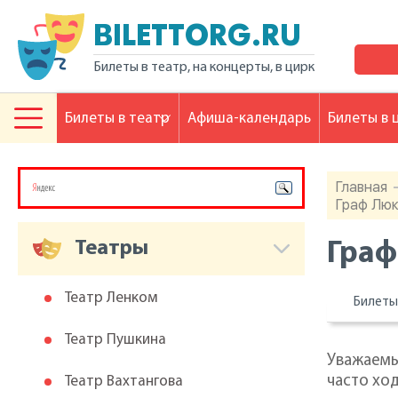
BILETTORG.RU
Билеты в театр, на концерты, в цирк
Билеты в театр
Афиша-календарь
Билеты в 
Главная
Граф Люк
Театры
Граф
Театр Ленком
Билет
Театр Пушкина
Уважаемы
часто ход
Театр Вахтангова