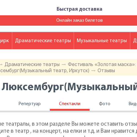
Быстрая доставка
Онлайн заказ билетов
цирк
Драматические театры
Музыкальные театры
Д
Драматические театры
Фестиваль «Золотая маска»:
сембург(Музыкальный театр, Иркутск)
Отзывы
 Люксембург(Музыкальный 
ы
Репертуар
Спектакли
Фото
Вид
е театралы, в этом разделе Вы можете оставить отзы
ите в театр , на концерт, на елки и т.д. и Вам нравит