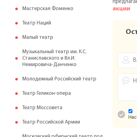
предлага
акции
Мастерская Фоменко
Театр Наций
Ос
Малый театр
Музыкальный театр им. К.С.
Станиславского и Вл.И.
Немировича-Данченко
Молодежный Российский театр
Театр Геликон-опера
Театр Моссовета
Нас
Театр Российской Армии
Московский губернский театр под