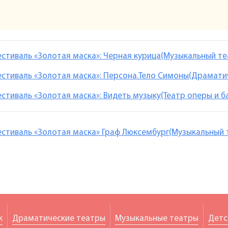
стиваль «Золотая маска»: Черная курица(Музыкальный те
стиваль «Золотая маска»: Персона.Тело Симоны(Драматич
стиваль «Золотая маска»: Видеть музыку(Театр оперы и б
стиваль «Золотая маска» Граф Люксембург(Музыкальный т
к
Драматические театры
Музыкальные театры
Детс