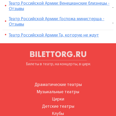
Театр Российской Армии: Венецианские близнецы -
.
Отзывы
Театр Российской Армии: Госпожа министерша -
.
Отзывы
Театр Российской Армии Та, которую не ждут
BILETTORG.RU
Билеты в театр, на концерты, в цирк
Драматические театры
Музыкальные театры
Цирки
Детские театры
Клубы