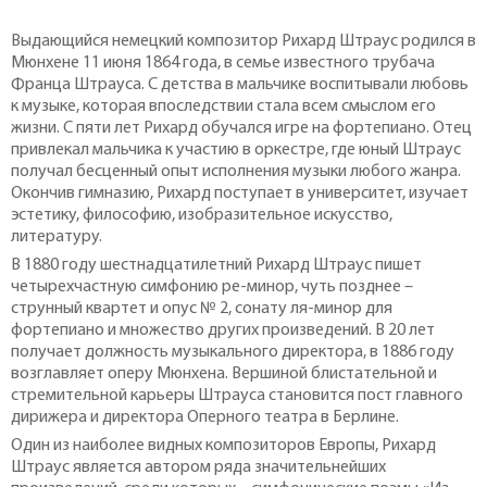
Выдающийся немецкий композитор Рихард Штраус родился в
Мюнхене 11 июня 1864 года, в семье известного трубача
Франца Штрауса. С детства в мальчике воспитывали любовь
к музыке, которая впоследствии стала всем смыслом его
жизни. С пяти лет Рихард обучался игре на фортепиано. Отец
привлекал мальчика к участию в оркестре, где юный Штраус
получал бесценный опыт исполнения музыки любого жанра.
Окончив гимназию, Рихард поступает в университет, изучает
эстетику, философию, изобразительное искусство,
литературу.
В 1880 году шестнадцатилетний Рихард Штраус пишет
четырехчастную симфонию ре-минор, чуть позднее –
струнный квартет и опус № 2, сонату ля-минор для
фортепиано и множество других произведений. В 20 лет
получает должность музыкального директора, в 1886 году
возглавляет оперу Мюнхена. Вершиной блистательной и
стремительной карьеры Штрауса становится пост главного
дирижера и директора Оперного театра в Берлине.
Один из наиболее видных композиторов Европы, Рихард
Штраус является автором ряда значительнейших