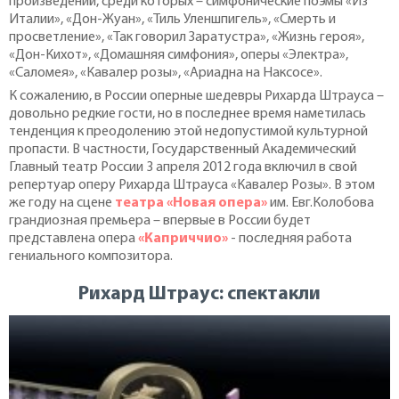
произведений, среди которых – симфонические поэмы «Из
Италии», «Дон-Жуан», «Тиль Уленшпигель», «Смерть и
просветление», «Так говорил Заратустра», «Жизнь героя»,
«Дон-Кихот», «Домашняя симфония», оперы «Электра»,
«Саломея», «Кавалер розы», «Ариадна на Наксосе».
К сожалению, в России оперные шедевры Рихарда Штрауса –
довольно редкие гости, но в последнее время наметилась
тенденция к преодолению этой недопустимой культурной
пропасти. В частности, Государственный Академический
Главный театр России 3 апреля 2012 года включил в свой
репертуар оперу Рихарда Штрауса «Кавалер Розы». В этом
же году на сцене
театра «Новая опера»
им. Евг.Колобова
грандиозная премьера – впервые в России будет
представлена опера
«Каприччио»
- последняя работа
гениального композитора.
Рихард Штраус: спектакли