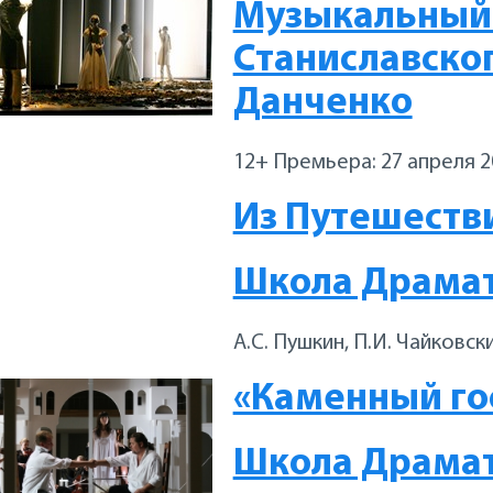
Музыкальный т
Станиславског
Данченко
12+ Премьера: 27 апреля 2
Из Путешеств
Школа Драмат
А.С. Пушкин, П.И. Чайковск
«Каменный го
Школа Драмат