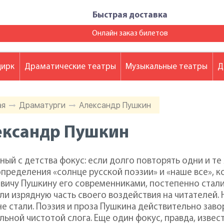
Быстрая доставка
Онлайн заказ билетов
цирк
Драматические театры
Музыкальные театры
Д
ая
Драматурги
Александр Пушкин
ександр Пушкин
ный с детства фокус: если долго повторять одни и те
определения «солнце русской поэзии» и «наше все», 
вичу Пушкину его современниками, постепенно стали
ли изрядную часть своего воздействия на читателей.
не стали. Поэзия и проза Пушкина действительно зав
льной чистотой слога. Еще один фокус, правда, изве