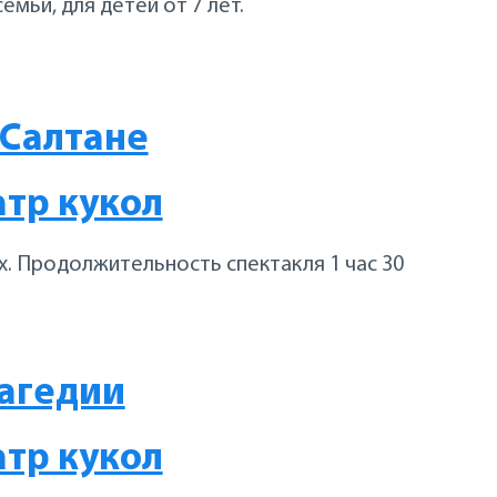
семьи, для детей от 7 лет.
 Салтане
атр кукол
х. Продолжительность спектакля 1 час 30
агедии
атр кукол