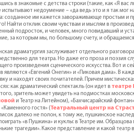
шись в знакомые с детства строки (такие, как «Я вас л
 испытывают недоумение – «да ведь это и я так мог 
а: созданное им кажется завораживающе простым и п
о! Найти отклик своим чувствам и мыслям в произве
нный подросток, и человек, много повидавший и уста
ие, за которым мы, по большому счету, и обращаемся
ская драматургия заслуживает отдельного разговора.
едственно для театра. Но даже его проза и поэзия 
щего произведения сценического искусства. Вот и с
в являются «Евгений Онегин» и «Пиковая дама». В ка
вку и находят своих почитателей. Причем мистическа
театре 
сях: как драматический спектакль (он идет в
того, зритель может увидеть на подмостках московс
ловой
и Театр на Литейном), «Бахчисарайский фонтан»
Театральный центр на Страс
, «Каменного гостя» (
писок далеко не полон, к тому же, пушкинское насле
поиграть «в Пушкина» и куклы: в Театре им. Образцов
ькие трагедии». Какое представление и какой театр в