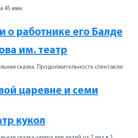
 45 мин.
 и о работнике его Балде
ва им. театр
льная сказка. Продолжительность спектакля:
вой царевне и семи
атр кукол
ьная сказка-опера для детей от 7 лет в 1