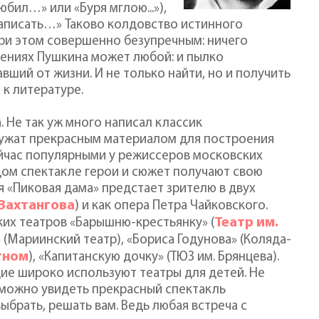
юбил…» или «Буря мглою...»),
написать…» Таково колдовство истинного
ри этом совершенно безупречным: ничего
дениях Пушкина может любой: и пылко
вший от жизни. И не только найти, но и получить
 к литературе.
 Не так уж много написал классик
служат прекрасным материалом для построения
ейчас популярными у режиссеров московских
ждом спектакле герои и сюжет получают свою
я «Пиковая дама» предстает зрителю в двух
Вахтангова
) и как опера Петра Чайковского.
Театр им.
ких театров «Барышню-крестьянку» (
 (Мариинский театр), «Бориса Годунова» (Коляда-
тном
), «Капитанскую дочку» (ТЮЗ им. Брянцева).
дие широко используют театры для детей. Не
а можно увидеть прекрасный спектакль
ыбрать, решать вам. Ведь любая встреча с