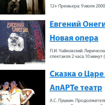
12+ Премьера: 9 июля 2000
Евгений Онег
Новая опера
П.И. Чайковский. Лиричес
спектакля 2 часа 10 минут 
Сказка о Царе
АпАРТе театр
А.С. Пушкин. Продолжитель