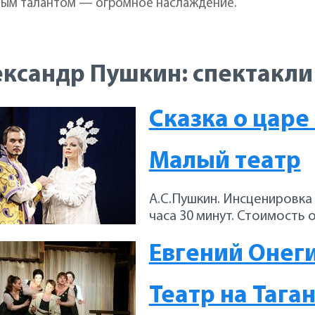
ным талантом — огромное наслаждение.
ксандр Пушкин: спектакли
Сказка о царе
Малый театр
А.С.Пушкин. Инсценировка 
часа 30 минут. Стоимость о
Евгений Онег
Театр на Тага