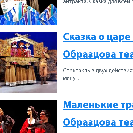
антракта. Сказка для всей 
Сказка о царе
Образцова те
Спектакль в двух действия
минут.
Маленькие тр
Образцова те