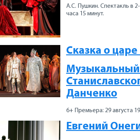
А.С. Пушкин. Спектакль в 
часа 15 минут.
Сказка о царе
Музыкальный т
Станиславског
Данченко
6+ Премьера: 29 августа 1
Евгений Онег