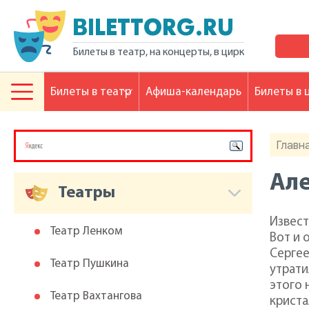
BILETTORG.RU
Билеты в театр, на концерты, в цирк
Билеты в театр
Афиша-календарь
Билеты в 
Главн
Ал
Театры
Извест
Театр Ленком
Вот и 
Сергее
Театр Пушкина
утрати
этого 
Театр Вахтангова
криста