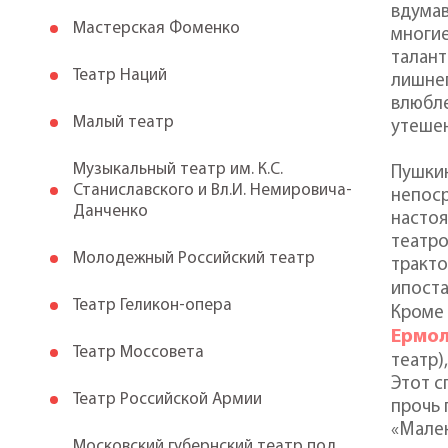
вдумав
Мастерская Фоменко
многие
талант
Театр Наций
лишнег
влюбле
Малый театр
утешен
Музыкальный театр им. К.С.
Пушкин
Станиславского и Вл.И. Немировича-
непоср
Данченко
настоя
театро
Молодежный Российский театр
тракто
ипоста
Театр Геликон-опера
Кроме 
Ермо
Театр Моссовета
театр)
Этот с
Театр Российской Армии
прочь 
«Мален
Московский губернский театр под