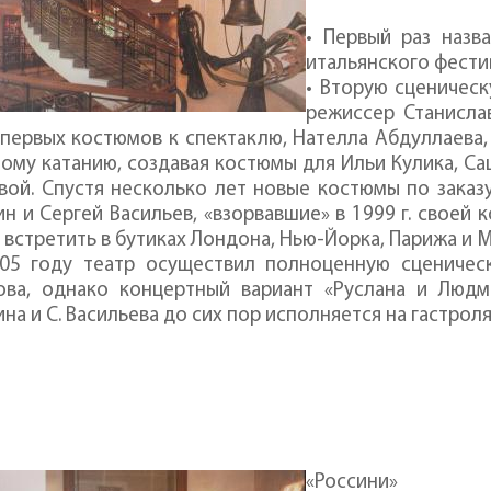
• Первый раз назв
итальянского фест
• Вторую сценичес
режисcep Станисла
первых костюмов к спектаклю, Нателла Абдуллаева
ому катанию, создавая костюмы для Ильи Кулика, Са
овой. Спустя несколько лет новые костюмы по зака
н и Сергей Васильев, «взорвавшие» в 1999 г. своей к
встретить в бутиках Лондона, Нью-Йорка, Парижа и 
005 году театр осуществил полноценную сценичес
ова, однако концертный вариант «Руслана и Людм
на и С. Васильева до сих пор исполняется на гастроля
«Россини»