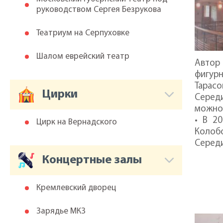
руководством Сергея Безрукова
Театриум на Серпуховке
Шалом еврейский театр
Автор 
фигурн
Тарас
Цирки
Середи
можно 
• В 2
Цирк на Вернадского
Колоб
Середи
Концертные залы
Кремлевский дворец
Зарядье МКЗ