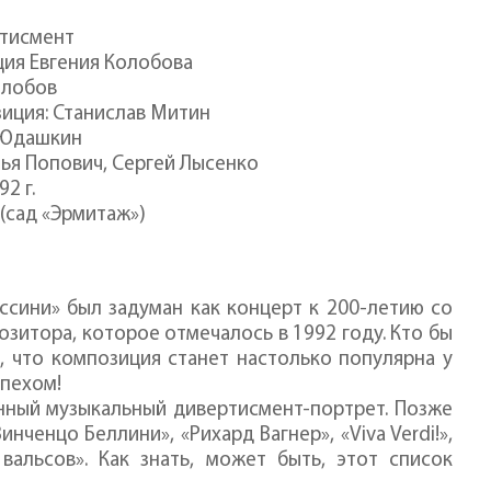
тисмент
ия Евгения Колобова
олобов
иция: Станислав Митин
 Юдашкин
ья Попович, Сергей Лысенко
2 г.
 (сад «Эрмитаж»)
ссини» был задуман как концерт к 200-летию со
зитора, которое отмечалось в 1992 году. Кто бы
, что композиция станет настолько популярна у
спехом!
анный музыкальный дивертисмент-портрет. Позже
ченцо Беллини», «Рихард Вагнер», «Viva Verdi!»,
ь вальсов». Как знать, может быть, этот список