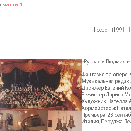
часть 1
о:
I сезон (1991–
«Руслан и Людмила»
Фантазия по опере 
Музыкальная редакц
Дирижер Евгений К
Режиссер Лариса М
Художник Нателла 
Хормейстеры: Натал
Премьера: 28 сентяб
Италия, Перуджа, Te