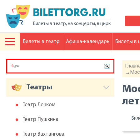
BILETTORG.RU
Билеты в театр, на концерты, в цирк
Билеты в театр
Афиша-календарь
Билеты в 
Главн
Мос
→
Театры
Мос
лет
Театр Ленком
Бил
Театр Пушкина
Театр Вахтангова