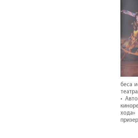
беса и
театра
• Авт
киноре
хода» 
призер