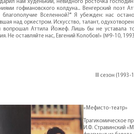
дарил нам худенький, невидного росточка господин
ниями гофмановского колдуна... Венгерский поэт А
т благополучие Вселенной?" Я убежден: нас остан
вшая над оркестром. Искусство, талант, одухотворен
й вопрошал Аттила Йожеф. Лишь бы не уставала тон
ия. Не оставляйте нас, Евгений Колобов!» (№9-10, 1993
III сезон (1993-
«Мефисто-театр»
Трагикомическое пр
И.Ф. Стравинский «М