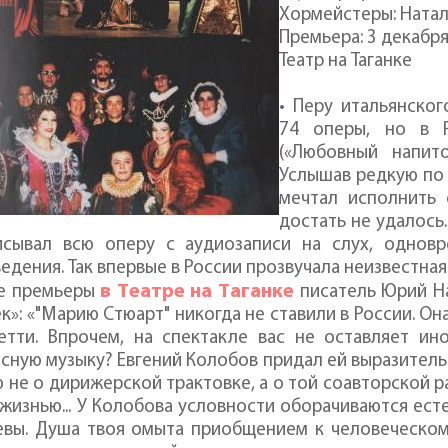
Хормейстеры: Натал
Премьера: 3 декабря 
Театр на Таганке
• Перу итальянско
74 оперы, но в 
(«Любовный напито
Услышав редкую по 
мечтал исполнить 
достать не удалось
исывал всю оперу с аудиозаписи на слух, однов
едения. Так впервые в России прозвучала неизвестна
в Тeaтpе на Тaганке
ле премьеры
писатель Юрий Н
к»: «"Марию Cтюаpт" никогда не ставили в России. 
етти. Впрочем, на спектакле вас не оставляет ин
сную музыку? Евгений Колобов придал ей выразительно
 не о дирижерской трактовке, а о той соавторской р
жизнью... У Колобова условности оборачиваются ест
евы. Душа твоя омыта приобщением к человеческому