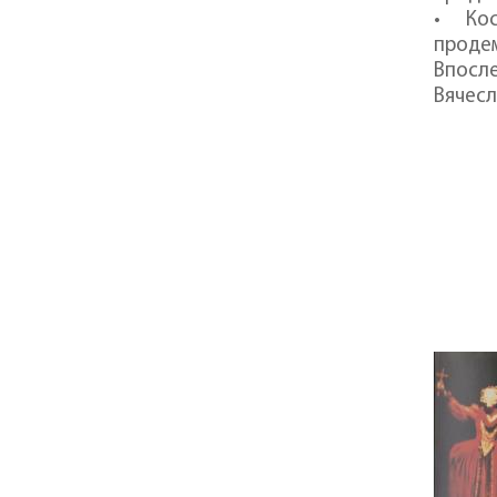
• Ко
проде
Впосле
Вячесл