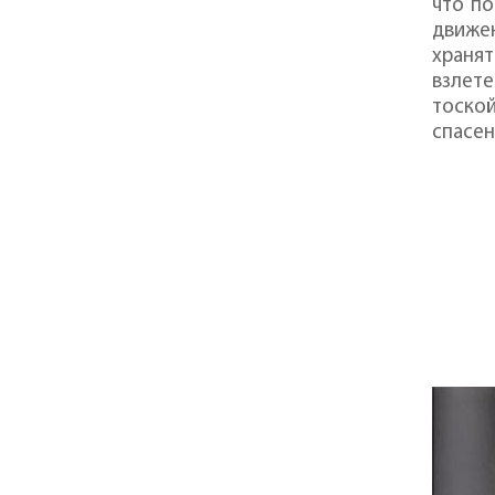
что по
движе
храня
взлете
тоско
спасен