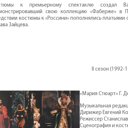
стюмы к премьерному спектаклю создал В
монстрировавший свою коллекцию «Фаберже» в Па
дствии костюмы к «Россини» пополнялись платьями 
ава Зайцева.
II сезон (1992-
«Мария Стюарт» Г. 
Музыкальная редакц
Дирижер Евгений К
Режиссер Станисла
Сценография и кост