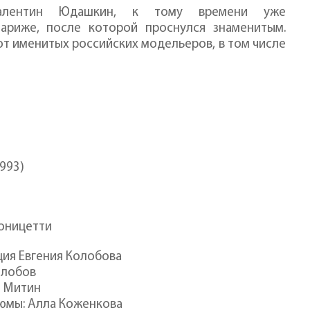
алентин Юдашкин, к тому времени уже
риже, после которой проснулся знаменитым.
от именитых российских модельеров, в том числе
1993)
Доницетти
ия Евгения Колобова
олобов
в Митин
юмы: Алла Коженкова