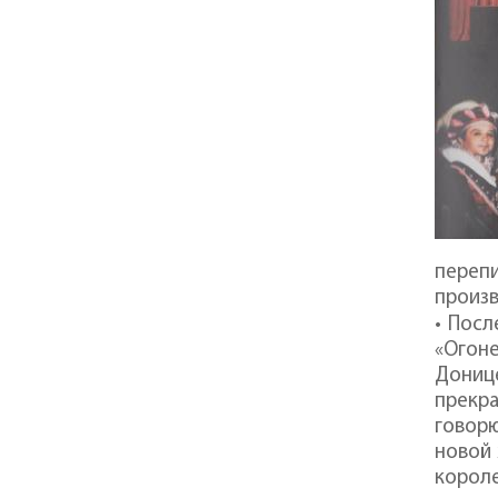
переп
произв
• Пос
«Огоне
Дониц
прекра
говорю
новой 
корол