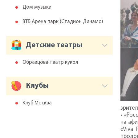
Дом музыки
ВТБ Арена парк (Cтадион Динамо)
Детские театры
Образцова театр кукол
Клубы
Клуб Москва
зрител
• «Рос
на афи
«Viva 
продо