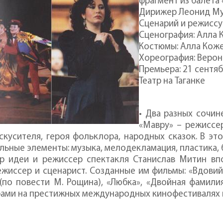
фрагмент из балета
Дирижер Леонид М
Сценарий и режиссу
Сценография: Алла 
Костюмы: Алла Коже
Хореография: Веро
Премьера: 21 сентябр
Театр на Таганке
• Два разных сочин
«Mавру» – режиссе
скусителя, героя фольклора, народных сказок. В э
льные элементы: музыка, мелодекламация, пластика, 
ор идеи и режиссер спектакля Станислав Митин вп
жиссер и сценарист. Созданные им фильмы: «Вдовий 
(по повести М. Рощина), «Любка», «Двойная фамили
ами на престижных международных кинофестивалях в 