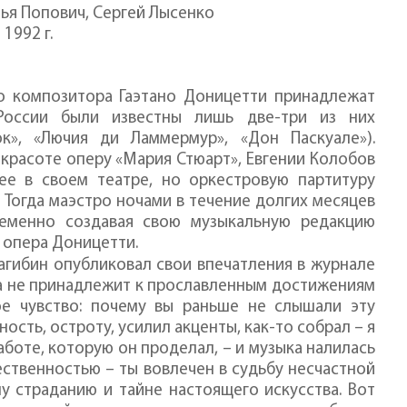
ья Попович, Сергей Лысенко
1992 г.
го композитора Гаэтано Доницетти принадлежат
России были известны лишь две-три из них
к», «Лючия ди Ламмермур», «Дон Паскуале»).
красоте оперу «Мария Стюарт», Евгении Колобов
ее в своем театре, но оркестровую партитуру
. Тогда маэстро ночами в течение долгих месяцев
ременно создавая свою музыкальную редакцию
я опера Доницетти.
агибин опубликовал свои впечатления в журнале
Она не принадлежит к пpoславленным достижениям
ое чувство: почему вы раньше не слышали эту
сть, остроту, усилил акценты, как-то собрал – я
аботе, которую он проделал, – и музыка налилась
ественностью – ты вовлечен в судьбу несчастной
 страданию и тайне настоящего искусства. Вот