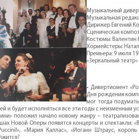
Музыкальный дивер
Музыкальная редакц
Дирижер Евгений К
Сценическая композ
Костюмы: Валентин
Хормейстеры: Натал
Премьера: 9 июля 199
«Зеркальный театр»
• Дивертисмент «Ро
Дня рождения компо
мог тогда подумать
ей и будет исполняться все эти годы с неизменным у
сини» положил начало новому жанру – театрализов
шах Новой Оперы появятся концерты и спектакли: «Вин
Puccini!», «Мария Каллас», «Иоганн Штраус, корол
лжится?