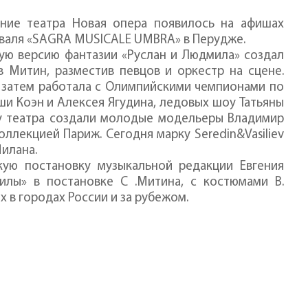
ание театра Новая опера появилось на афишах
иваля «SAGRA MUSICALE UMBRA» в Перудже.
кую версию фантазии «Руслан и Людмила» создал
в Митин, разместив певцов и оркестр на сцене.
, затем работала с Олимпийскими чемпионами по
ши Коэн и Алексея Ягудина, ледовых шоу Татьяны
зу театра создали молодые модельеры Владимир
оллекцией Париж. Сегодня марку Seredin&Vasiliev
Милана.
кую постановку музыкальной редакции Евгения
илы» в постановке С .Митина, с костюмами В.
х в городах России и за рубежом.