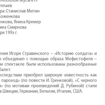
 «Аполлон Мусагет»
уллаев
ра: Станислав Митин
Коженкова
нкова, Янина Кремер
ника Смирнова
я 199з г.
ения Игоря Стравинского – «Историю солдата» и
р объединил с помощью образа Мефистофеля –
том спектакле были использованы разнообразные
балет.
оследствии приобрел широкую известность как
пароход» (по повести И. Гренковой), «С черного
я» (по мотивам произведений Д. Рубиной) стали
Швеции, Германии, Бельгии, Италии, США.