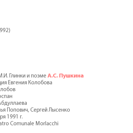
1992)
А.С. Пушкина
М.И. Глинки и поэме
ия Евгения Колобова
олобов
оспан
Абдуллаева
ья Попович, Сергей Лысенко
ря 1991 г.
atro Comunale Morlacchi