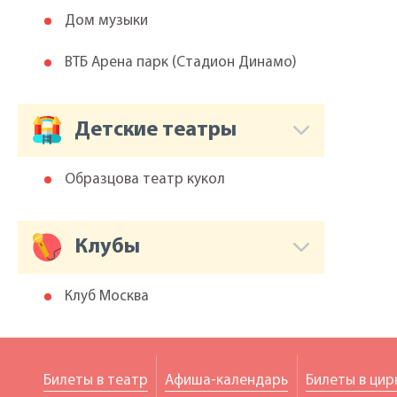
Дом музыки
ВТБ Арена парк (Cтадион Динамо)
Детские театры
Образцова театр кукол
Клубы
Клуб Москва
Билеты в театр
Афиша-календарь
Билеты в цир