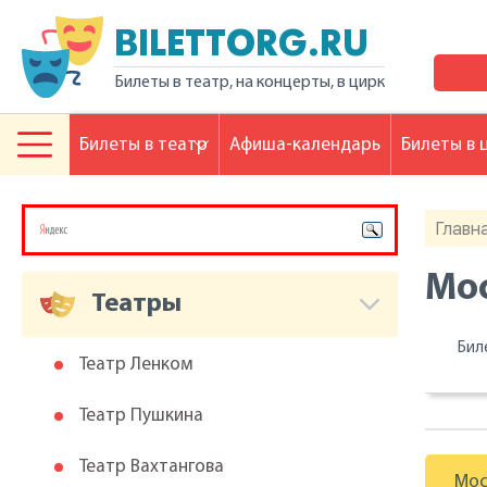
BILETTORG.RU
Билеты в театр, на концерты, в цирк
Билеты в театр
Афиша-календарь
Билеты в 
Главн
Мос
Театры
Бил
Театр Ленком
Театр Пушкина
Театр Вахтангова
Мос