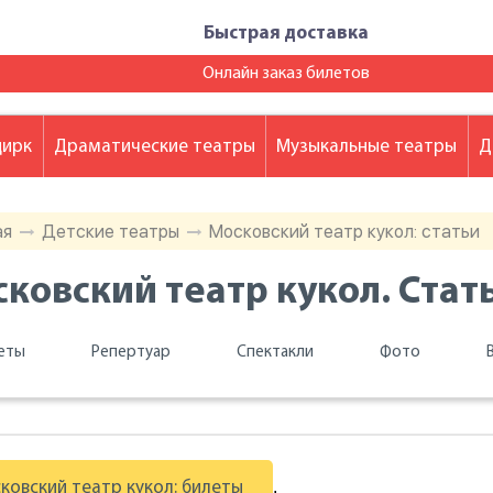
Быстрая доставка
Онлайн заказ билетов
цирк
Драматические театры
Музыкальные театры
Д
ая
Детские театры
Московский театр кукол: статьи
ковский театр кукол. Стат
еты
Репертуар
Спектакли
Фото
.
ковский театр кукол: билеты