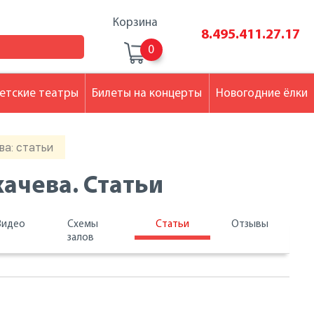
Корзина
8.495.411.27.17
0
етские театры
Билеты на концерты
Новогодние ёлки
ва: статьи
хачева. Статьи
Видео
Схемы
Статьи
Отзывы
залов