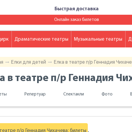
Быстрая доставка
Онлайн заказ билетов
цирк
Драматические театры
Музыкальные театры
Д
ая
Елки для детей
Елка в театре п/р Геннадия Чихаче
а в театре п/р Геннадия Чи
еты
Репертуар
Спектакли
Фото
.
 театре п/р Геннадия Чихачева: билеты