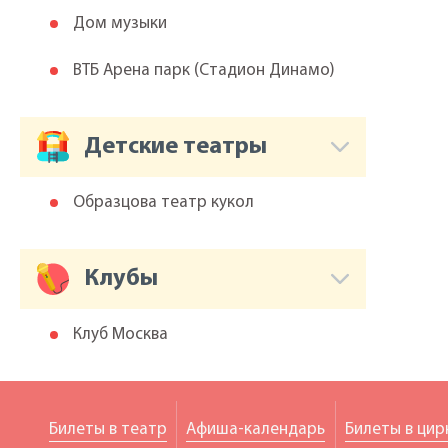
Дом музыки
ВТБ Арена парк (Cтадион Динамо)
Детские театры
Образцова театр кукол
Клубы
Клуб Москва
Билеты в театр
Афиша-календарь
Билеты в цир