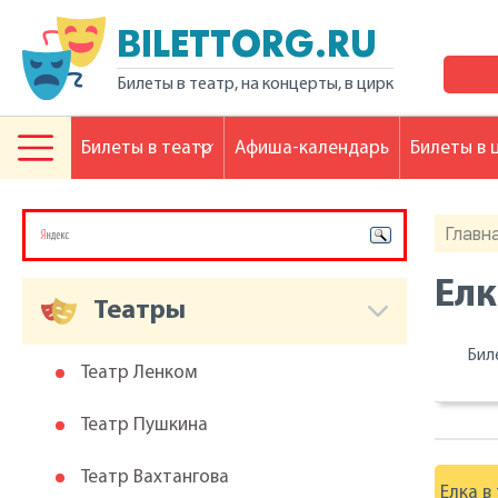
BILETTORG.RU
Билеты в театр, на концерты, в цирк
Билеты в театр
Афиша-календарь
Билеты в 
Главн
Елк
Театры
Бил
Театр Ленком
Театр Пушкина
Театр Вахтангова
Елка в