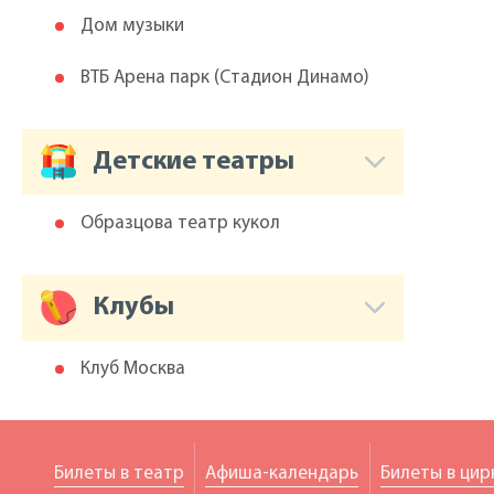
Дом музыки
ВТБ Арена парк (Cтадион Динамо)
Детские театры
Образцова театр кукол
Клубы
Клуб Москва
Билеты в театр
Афиша-календарь
Билеты в цир