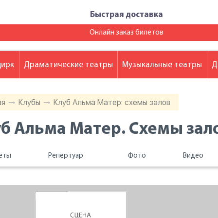
Быстрая доставка
Онлайн заказ билетов
цирк
Драматические театры
Музыкальные театры
Д
ая
Клубы
Клуб Альма Матер: схемы залов
б Альма Матер. Схемы зал
еты
Репертуар
Фото
Видео