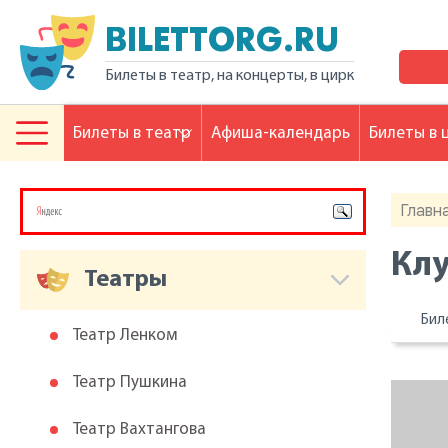
BILETTORG.RU
Билеты в театр, на концерты, в цирк
Билеты в театр
Афиша-календарь
Билеты в 
Главн
Клу
Театры
Бил
Театр Ленком
Театр Пушкина
Театр Вахтангова