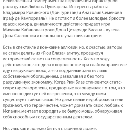
Великолепна и темпераментна в крошечной характерной
роли дуэньи Любовь Пушкарева. Интересны работы
Владимира Ровинского (Дон Гуритан) и Анатолия Семенова
(граф де Кампориаль). Не отстают и более молодые. Яркости
красок, юмора, динамичности действию придает игра
Михаила Кабанова в роли Дона Цезаря де Басана – кузена
Дона Саллюстия и невольного участника интриги.
Есть в спектакле и кое-какие аллюзии, но, к счастью, авторы
не стали делать из «Рюи Блаза» агитку, проецируя
исторический сюжет на современность. Хотя по ходу
действия ясно, что дела в ко­ролевстве при слабом правителе
идут из рук вон плохо, а его подданные заняты лишь
собственным обогащением, разваливая и без того
разрушенную экономику. Когда Рюи Блаз становится статс-
секретарем королевы, придворные поговаривают о том, что
именно он диктует ей все решения, что между ними
существует тайная связь. Но даже явные недоброжелатели
признают, что герой честен, может доказать свою любовь к
Испании, мечтает возродить ее былую мощь, обнаруживая
себя способным государственным деятелем.
Но, увы, как и должно быть в старинной драме,