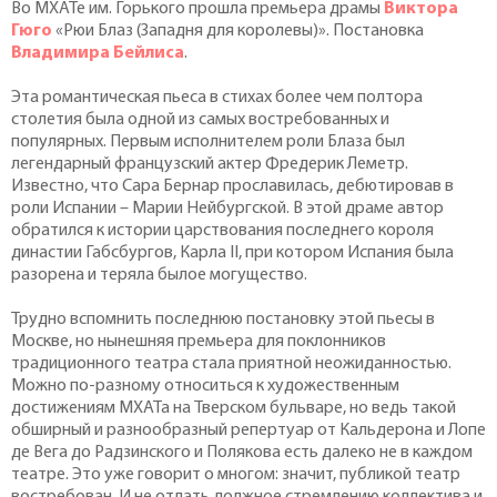
Во МХАТе им. Горького прошла премьера драмы
Виктора
Гюго
«Рюи Блаз (Западня для королевы)». Постановка
Владимира Бейлиса
.
Эта романтическая пьеса в стихах более чем полтора
столетия была одной из самых востребованных и
популярных. Первым исполнителем роли Блаза был
легендарный французский актер Фредерик Леметр.
Известно, что Сара Бернар прославилась, дебютировав в
роли Испании – Марии Нейбургской. В этой драме автор
обратился к истории царствования последнего короля
династии Габсбургов, Карла II, при котором Испания была
разорена и теряла былое могущество.
Трудно вспомнить последнюю постановку этой пьесы в
Москве, но нынешняя премьера для поклонников
традиционного театра стала приятной неожиданностью.
Можно по-разному относиться к художественным
достижениям МХАТа на Тверском бульваре, но ведь такой
обширный и разнообразный репертуар от Кальдерона и Лопе
де Вега до Радзинского и Полякова есть далеко не в каждом
театре. Это уже говорит о многом: значит, публикой театр