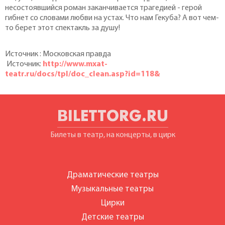
несостоявшийся роман заканчивается трагедией - герой
гибнет со словами любви на устах. Что нам Гекуба? А вот чем-
то берет этот спектакль за душу!
Источник : Московская правда
Источник:
http://www.mxat-
teatr.ru/docs/tpl/doc_clean.asp?id=118&
BILETTORG.RU
Билеты в театр, на концерты, в цирк
Драматические театры
Музыкальные театры
Цирки
Детские театры