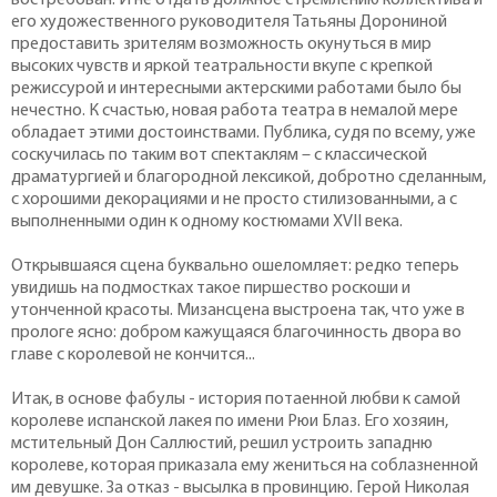
востребован. И не отдать должное стремлению коллектива и
его художественного руководителя Татьяны Дорониной
предоставить зрителям возможность окунуться в мир
высоких чувств и яркой театральности вкупе с крепкой
режиссурой и интересными актерскими работами было бы
нечестно. К счастью, новая работа театра в немалой мере
обладает этими достоинствами. Публика, судя по всему, уже
соскучилась по таким вот спектаклям – с классической
драматургией и благородной лексикой, добротно сделанным,
с хорошими декорациями и не просто стилизованными, а с
выполненными один к одному костюмами XVII века.
Открывшаяся сцена буквально ошеломляет: редко теперь
увидишь на подмостках такое пиршество роскоши и
утонченной красоты. Мизансцена выстроена так, что уже в
прологе ясно: добром кажущаяся благочинность двора во
главе с королевой не кончится...
Итак, в основе фабулы - история потаенной любви к самой
королеве испанской лакея по имени Рюи Блаз. Его хозяин,
мстительный Дон Саллюстий, решил устроить западню
королеве, которая приказала ему жениться на соблазненной
им девушке. За отказ - высылка в провинцию. Герой Николая