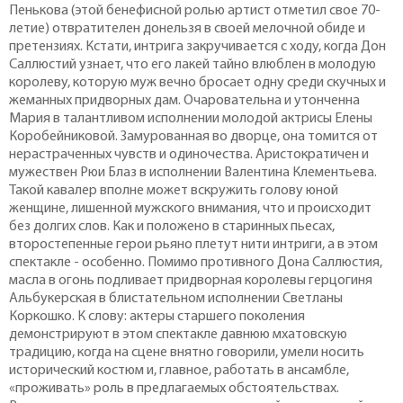
Пенькова (этой бенефисной ролью артист отметил свое 70-
летие) отвратителен донельзя в своей мелочной обиде и
претензиях. Кстати, интрига закручивается с ходу, когда Дон
Саллюстий узнает, что его лакей тайно влюблен в молодую
королеву, которую муж вечно бросает одну среди скучных и
жеманных придворных дам. Очаровательна и утонченна
Мария в талантливом исполнении молодой актрисы Елены
Коробейниковой. Замурованная во дворце, она томится от
нерастраченных чувств и одиночества. Аристократичен и
мужествен Рюи Блаз в исполнении Валентина Клементьева.
Такой кавалер вполне может вскружить голову юной
женщине, лишенной мужского внимания, что и происходит
без долгих слов. Как и положено в старинных пьесах,
второстепенные герои рьяно плетут нити интриги, а в этом
спектакле - особенно. Помимо противного Дона Саллюстия,
масла в огонь подливает придворная королевы герцогиня
Альбукерская в блистательном исполнении Светланы
Коркошко. К слову: актеры старшего поколения
демонстрируют в этом спектакле давнюю мхатовскую
традицию, когда на сцене внятно говорили, умели носить
исторический костюм и, главное, работать в ансамбле,
«проживать» роль в предлагаемых обстоятельствах.