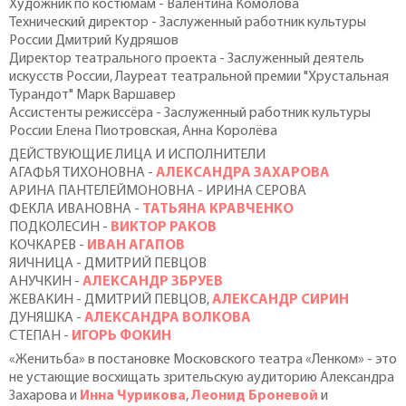
Художник по костюмам - Валентина Комолова
Технический директор - Заслуженный работник культуры
России Дмитрий Кудряшов
Директор театрального проекта - Заслуженный деятель
искусств России, Лауреат театральной премии "Хрустальная
Турандот" Марк Варшавер
Ассистенты режиссёра - Заслуженный работник культуры
России Елена Пиотровская, Анна Королёва
ДЕЙСТВУЮЩИЕ ЛИЦА И ИСПОЛНИТЕЛИ
АГАФЬЯ ТИХОНОВНА -
АЛЕКСАНДРА ЗАХАРОВА
АРИНА ПАНТЕЛЕЙМОНОВНА - ИРИНА СЕРОВА
ФЕКЛА ИВАНОВНА -
ТАТЬЯНА КРАВЧЕНКО
ПОДКОЛЕСИН -
ВИКТОР РАКОВ
КОЧКАРЕВ -
ИВАН АГАПОВ
ЯИЧНИЦА - ДМИТРИЙ ПЕВЦОВ
АНУЧКИН -
АЛЕКСАНДР ЗБРУЕВ
ЖЕВАКИН - ДМИТРИЙ ПЕВЦОВ,
АЛЕКСАНДР СИРИН
ДУНЯШКА -
АЛЕКСАНДРА ВОЛКОВА
СТЕПАН -
ИГОРЬ ФОКИН
«Женитьба» в постановке Московского театра «Ленком» - это
не устающие восхищать зрительскую аудиторию Александра
Захарова и
Инна Чурикова
,
Леонид Броневой
и