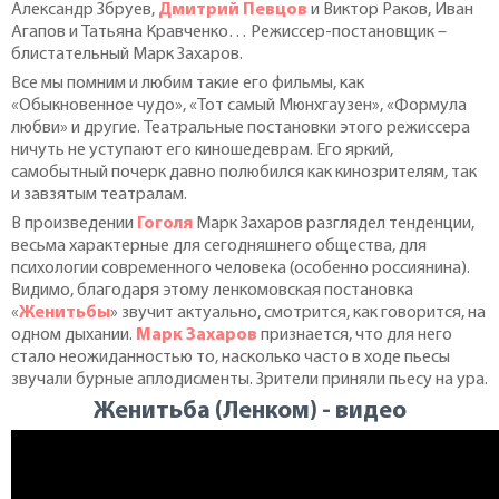
Александр Збруев,
Дмитрий Певцов
и Виктор Раков, Иван
Агапов и Татьяна Кравченко… Режиссер-постановщик –
блистательный Марк Захаров.
Все мы помним и любим такие его фильмы, как
«Обыкновенное чудо», «Тот самый Мюнхгаузен», «Формула
любви» и другие. Театральные постановки этого режиссера
ничуть не уступают его киношедеврам. Его яркий,
самобытный почерк давно полюбился как кинозрителям, так
и завзятым театралам.
В произведении
Гоголя
Марк Захаров разглядел тенденции,
весьма характерные для сегодняшнего общества, для
психологии современного человека (особенно россиянина).
Видимо, благодаря этому ленкомовская постановка
«
Женитьбы
» звучит актуально, смотрится, как говорится, на
одном дыхании.
Марк Захаров
признается, что для него
стало неожиданностью то, насколько часто в ходе пьесы
звучали бурные аплодисменты. Зрители приняли пьесу на ура.
Женитьба (Ленком) - видео