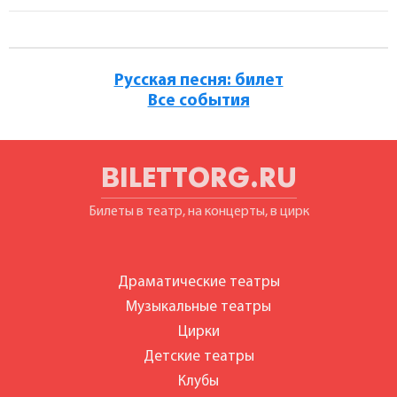
Русская песня: билет
Все события
BILETTORG.RU
Билеты в театр, на концерты, в цирк
Драматические театры
Музыкальные театры
Цирки
Детские театры
Клубы