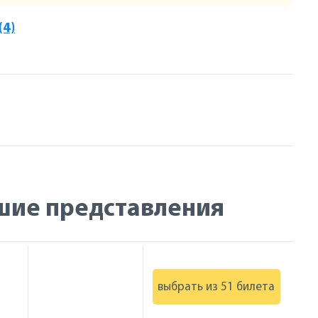
(4)
шие представления
выбрать из 51 билетa