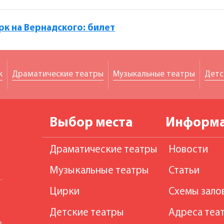
рк на Вернадского: билет
к
Драматические театры
Музыкальные театры
Детс
Выбор места
Информ
Драматические театры
Новости
Музыкальные театры
Статьи
Цирки
Схемы зало
Детские театры
Адреса теа