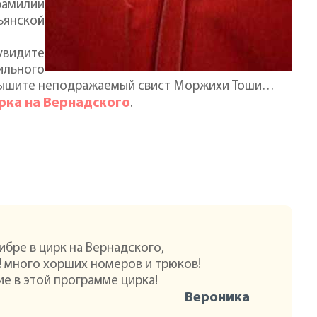
фамилии
ьянской
увидите
льного
слышите неподражаемый свист Моржихи Тоши…
рка на Вернадского
.
ибре в цирк на Вернадского,
 много хорших номеров и трюков!
ие в этой программе цирка!
Вероника