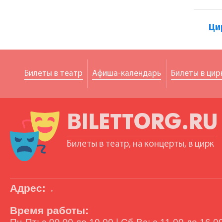
Ци
Билеты в театр
Афиша-календарь
Билеты в цир
BILETTORG.RU
Билеты в театр, на концерты, в цирк
Адрес:
,
Время работы: