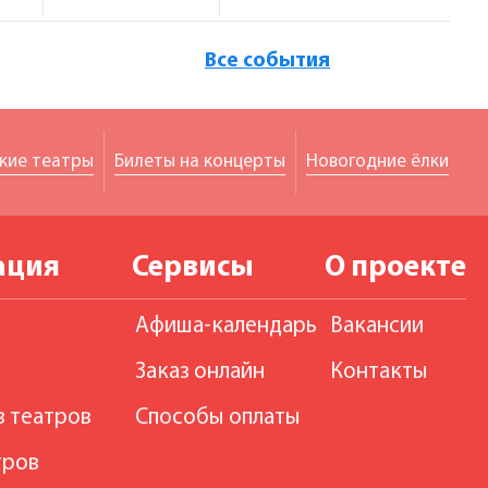
Все события
кие театры
Билеты на концерты
Новогодние ёлки
ация
Сервисы
О проекте
Афиша-календарь
Вакансии
Заказ онлайн
Контакты
в театров
Способы оплаты
тров