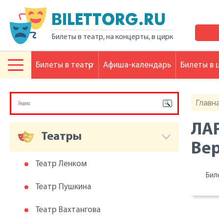
BILETTORG.RU
Билеты в театр, на концерты, в цирк
Билеты в театр
Афиша-календарь
Билеты в 
Главн
ЛАР
Театры
Ве
Театр Ленком
Бил
Театр Пушкина
Театр Вахтангова