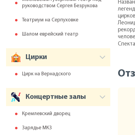
Назван
руководством Сергея Безрукова
легенд
цирков
Театриум на Серпуховке
Леонид
рекор
Шалом еврейский театр
челов
Спекта
Цирки
От
Цирк на Вернадского
Концертные залы
Кремлевский дворец
Зарядье МКЗ