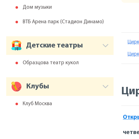
Дом музыки
ВТБ Арена парк (Cтадион Динамо)
Цирк
Детские театры
Цирк
Образцова театр кукол
Клубы
Цир
Клуб Москва
Откр
четве