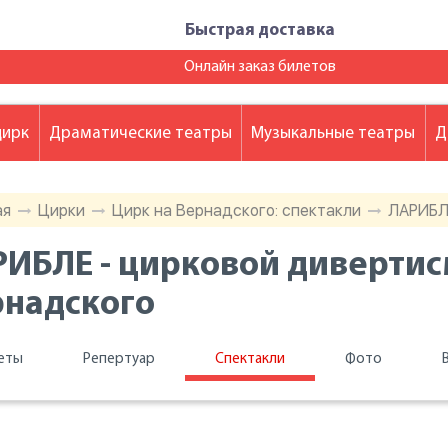
Быстрая доставка
Онлайн заказ билетов
цирк
Драматические театры
Музыкальные театры
Д
ая
Цирки
Цирк на Вернадского: спектакли
ЛАРИБЛ
ИБЛЕ - цирковой дивертис
рнадского
еты
Репертуар
Спектакли
Фото