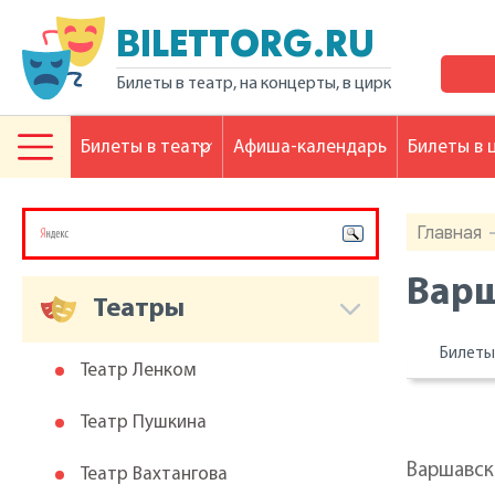
BILETTORG.RU
Билеты в театр, на концерты, в цирк
Билеты в театр
Афиша-календарь
Билеты в 
Главная
Варш
Театры
Билет
Театр Ленком
Театр Пушкина
Варшавск
Театр Вахтангова