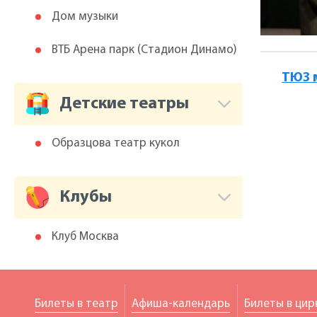
Дом музыки
ВТБ Арена парк (Cтадион Динамо)
ТЮЗ 
Детские театры
Образцова театр кукол
Клубы
Клуб Москва
Билеты в театр
Афиша-календарь
Билеты в цир