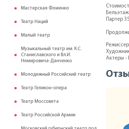
Стоимост
Мастерская Фоменко
Бельэтаж
Партер 3
Театр Наций
Продолжи
Малый театр
Режиссер
Музыкальный театр им. К.С.
Художник
Станиславского и Вл.И.
Актеры -
Немировича-Данченко
Отз
Молодежный Российский театр
Театр Геликон-опера
Театр Моссовета
Театр Российской Армии
Московский губернский театр под