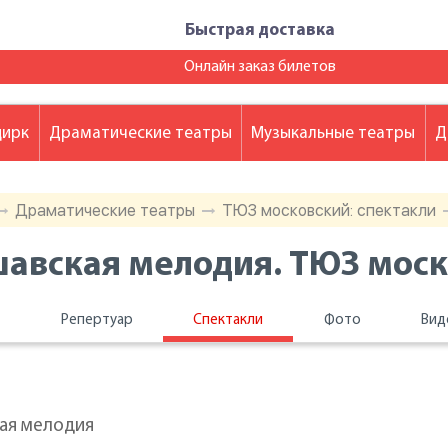
Быстрая доставка
Онлайн заказ билетов
цирк
Драматические театры
Музыкальные театры
Д
Драматические театры
ТЮЗ московский: спектакли
авская мелодия. ТЮЗ мос
ы
Репертуар
Спектакли
Фото
Вид
ая мелодия