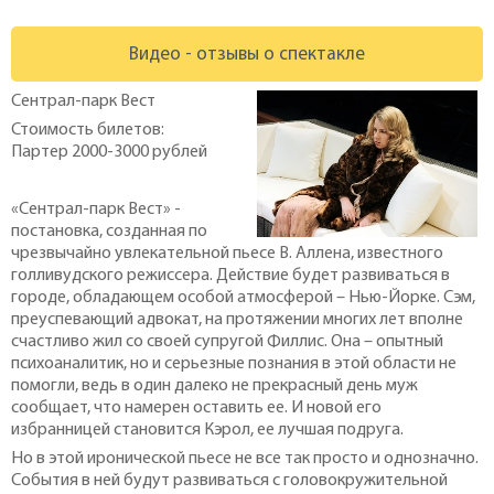
Видео - отзывы о спектакле
Сентрал-парк Вест
Стоимость билетов:
Партер 2000-3000 рублей
«Сентрал-парк Вест» -
постановка, созданная по
чрезвычайно увлекательной пьесе В. Аллена, известного
голливудского режиссера. Действие будет развиваться в
городе, обладающем особой атмосферой – Нью-Йорке. Сэм,
преуспевающий адвокат, на протяжении многих лет вполне
счастливо жил со своей супругой Филлис. Она – опытный
психоаналитик, но и серьезные познания в этой области не
помогли, ведь в один далеко не прекрасный день муж
сообщает, что намерен оставить ее. И новой его
избранницей становится Кэрол, ее лучшая подруга.
Но в этой иронической пьесе не все так просто и однозначно.
События в ней будут развиваться с головокружительной