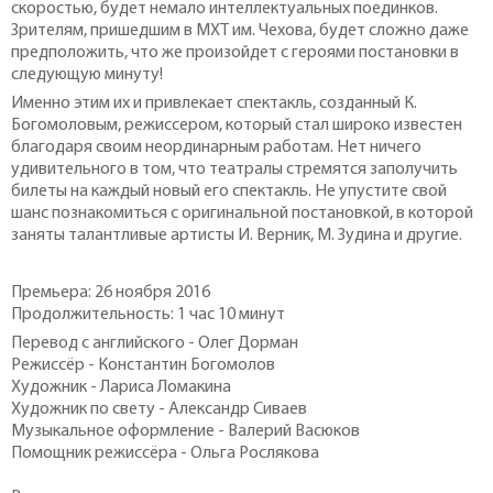
скоростью, будет немало интеллектуальных поединков.
Зрителям, пришедшим в МХТ им. Чехова, будет сложно даже
предположить, что же произойдет с героями постановки в
следующую минуту!
Именно этим их и привлекает спектакль, созданный К.
Богомоловым, режиссером, который стал широко известен
благодаря своим неординарным работам. Нет ничего
удивительного в том, что театралы стремятся заполучить
билеты на каждый новый его спектакль. Не упустите свой
шанс познакомиться с оригинальной постановкой, в которой
заняты талантливые артисты И. Верник, М. Зудина и другие.
Премьера: 26 ноября 2016
Продолжительность: 1 час 10 минут
Перевод с английского - Олег Дорман
Режиссёр - Константин Богомолов
Художник - Лариса Ломакина
Художник по свету - Александр Сиваев
Музыкальное оформление - Валерий Васюков
Помощник режиссёра - Ольга Рослякова