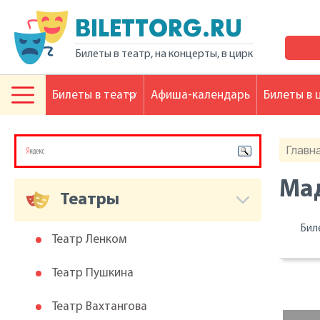
BILETTORG.RU
Билеты в театр, на концерты, в цирк
Билеты в театр
Афиша-календарь
Билеты в 
Главн
Мад
Театры
Бил
Театр Ленком
Театр Пушкина
Театр Вахтангова