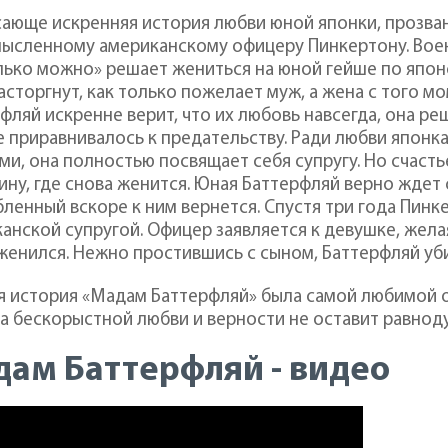
ающе искренняя история любви юной японки, прозванн
ысленному американскому офицеру Пинкертону. Военн
лько можно» решает жениться на юной гейше по япо
асторгнут, как только пожелает муж, а жена с того 
фляй искренне верит, что их любовь навсегда, она ре
 приравнивалось к предательству. Ради любви японка
ми, она полностью посвящает себя супругу. Но счаст
ину, где снова женится. Юная Баттерфляй верно ждет с
ленный вскоре к ним вернется. Спустя три года Пинк
анской супругой. Офицер заявляется к девушке, желая
женился. Нежно простившись с сыном, Баттерфляй уб
 история «Мадам Баттерфляй» была самой любимой о
а бескорыстной любви и верности не оставит равноду
ам Баттерфляй - видео