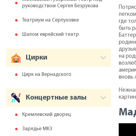
руководством Сергея Безрукова
Потряс
легком
Театриум на Серпуховке
где то
быть р
Шалом еврейский театр
Баттер
родине
друзья
на род
Цирки
возлюб
америк
Цирк на Вернадского
вновь 
Нежная
Концертные залы
картин
Мад
Кремлевский дворец
Зарядье МКЗ