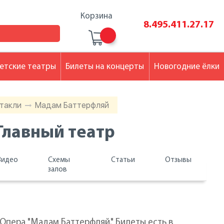
Корзина
8.495.411.27.17
етские театры
Билеты на концерты
Новогодние ёлки
ктакли
Мадам Баттерфляй
Главный театр
Видео
Схемы
Статьи
Отзывы
залов
Опера "Мадам Баттерфляй." Билеты есть в