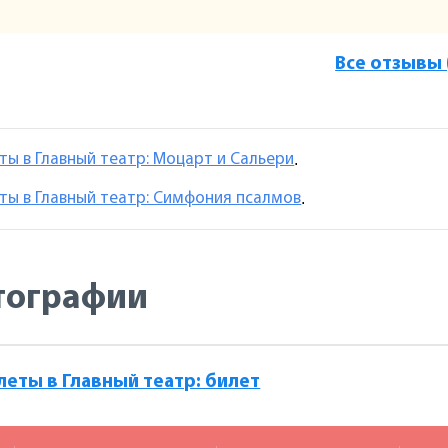
Все отзывы 
ты в Главный театр: Моцарт и Сальери
.
ты в Главный театр: Симфония псалмов
.
тографии
леты в Главный театр: билет