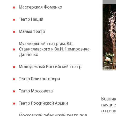
Мастерская Фоменко
Театр Наций
Малый театр
Музыкальный театр им. К.С.
Станиславского и Вл.И. Немировича-
Данченко
Молодежный Российский театр
Театр Геликон-опера
Театр Моссовета
Возник
Театр Российской Армии
начале
оттен
Московский губернский театр под