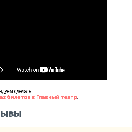
ндуем сделать:
аз билетов в Главный театр
.
зывы