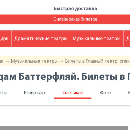
Быстрая доставка
Онлайн заказ билетов
цирк
Драматические театры
Музыкальные театры
Д
ая
Музыкальные театры
Билеты в Главный театр: спе
ам Баттерфляй. Билеты в 
еты
Репертуар
Спектакли
Фото