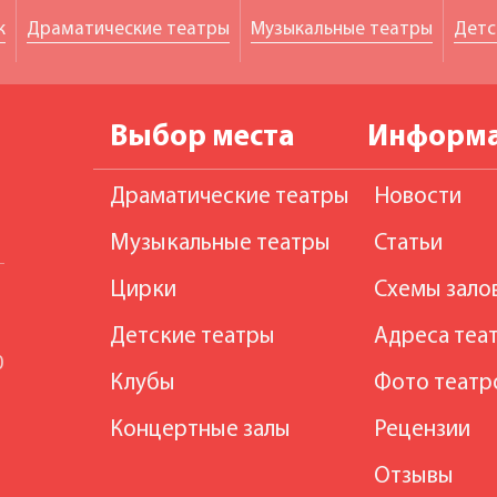
к
Драматические театры
Музыкальные театры
Детс
Выбор места
Информ
Драматические театры
Новости
Музыкальные театры
Статьи
Цирки
Схемы зало
Детские театры
Адреса теа
0
Клубы
Фото театр
Концертные залы
Рецензии
Отзывы