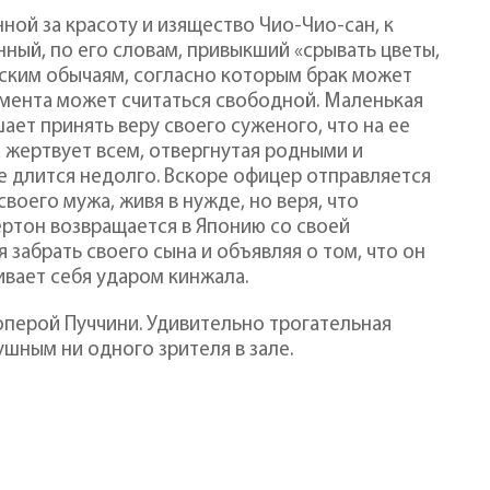
ой за красоту и изящество Чио-Чио-сан, к
ый, по его словам, привыкший «срывать цветы,
нским обычаям, согласно которым брак может
момента может считаться свободной. Маленькая
шает принять веру своего суженого, что на ее
 жертвует всем, отвергнутая родными и
ье длится недолго. Вскоре офицер отправляется
воего мужа, живя в нужде, но веря, что
ертон возвращается в Японию со своей
 забрать своего сына и объявляя о том, что он
ивает себя ударом кинжала.
перой Пуччини. Удивительно трогательная
шным ни одного зрителя в зале.