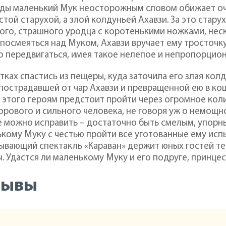
ды маленький Мук неосторожным словом обижает оче
стой старухой, а злой колдуньей Ахавзи. За это стару
ого, страшного уродца с коротенькими ножками, не
посмеяться над Муком, Ахавзи вручает ему тросточку
 передвигаться, имея такое нелепое и непропорцион
тках спастись из пещеры, куда заточила его злая кол
пострадавшей от чар Ахавзи и превращенной ею в кош
 этого героям предстоит пройти через огромное ко
орового и сильного человека, не говоря уж о немощн
е можно исправить – достаточно быть смелым, упорн
кому Муку с честью пройти все уготованные ему испы
ывающий спектакль «Караван» держит юных гостей те
. Удастся ли маленькому Муку и его подруге, принце
зывы