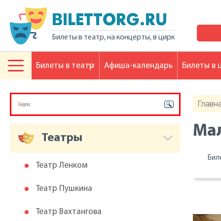
BILETTORG.RU
Билеты в театр, на концерты, в цирк
Билеты в театр
Афиша-календарь
Билеты в 
Главн
Мал
Театры
Бил
Театр Ленком
Театр Пушкина
Театр Вахтангова