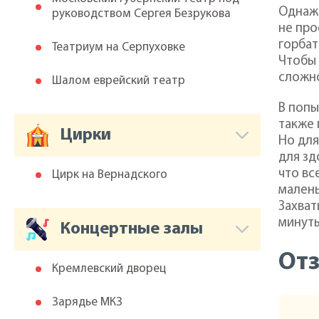
Однаж
руководством Сергея Безрукова
не про
горбат
Театриум на Серпуховке
Чтобы 
сложно
Шалом еврейский театр
В попы
также 
Цирки
Но для
для зд
что вс
Цирк на Вернадского
малень
Захват
минуты
Концертные залы
От
Кремлевский дворец
Зарядье МКЗ