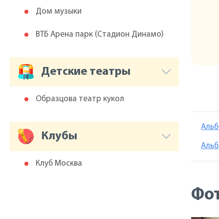
Дом музыки
ВТБ Арена парк (Cтадион Динамо)
Детские театры
Образцова театр кукол
Альб
Клубы
Альб
Клуб Москва
Фо