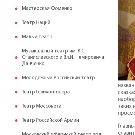
Мастерская Фоменко
Театр Наций
Малый театр
Музыкальный театр им. К.С.
Станиславского и Вл.И. Немировича-
Данченко
Молодежный Российский театр
назван
Театр Геликон-опера
сказка
наобор
Театр Моссовета
таких 
просмо
Театр Российской Армии
Главны
славит
Московский губернский театр под