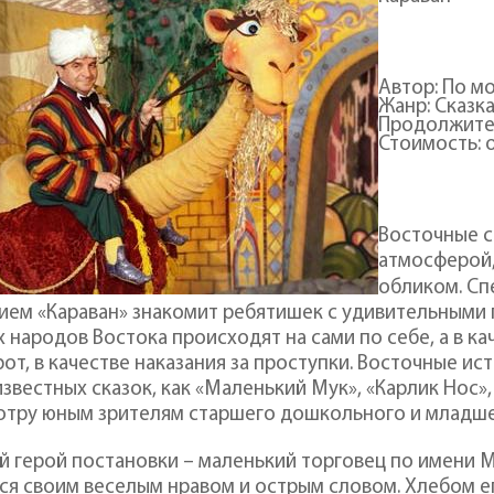
Автор: По мо
Жанр: Сказк
Продолжитель
Стоимость: о
Восточные с
атмосферой,
обликом. Сп
ием «Караван» знакомит ребятишек с удивительными
х народов Востока происходят на сами по себе, а в к
от, в качестве наказания за проступки. Восточные и
известных сказок, как «Маленький Мук», «Карлик Нос»
тру юным зрителям старшего дошкольного и младше
й герой постановки – маленький торговец по имени М
ся своим веселым нравом и острым словом. Хлебом е