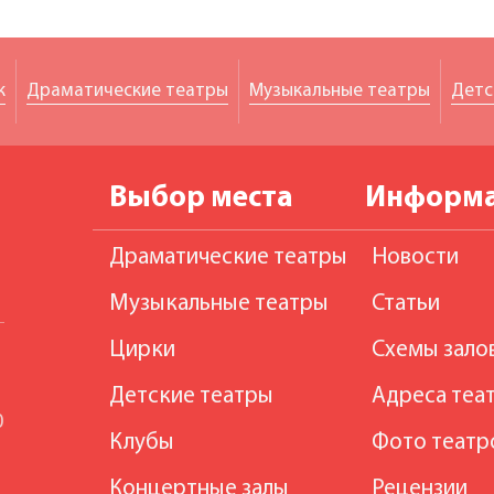
к
Драматические театры
Музыкальные театры
Детс
Выбор места
Информ
Драматические театры
Новости
Музыкальные театры
Статьи
Цирки
Схемы зало
Детские театры
Адреса теа
0
Клубы
Фото театр
Концертные залы
Рецензии