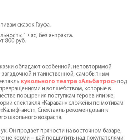
тивам сказок Гауфа.
а
ность: 1 час, без антракта.
т 800 руб.
казки обладают особенной, неповторимой
 загадочной и таинственной, самобытным
кукольного театра «Альбатрос»
ектакль
под
 превращениями и волшебством, которые в
ачестве поощрения поступкам героев или же,
стории спектакля «Караван» сложены по мотивам
, «Калиф-аист». Спектакль рекомендован к
го школьного возраста.
ук. Он продает пряности на восточном базаре,
го не корми – дай подшутить над покупателями.