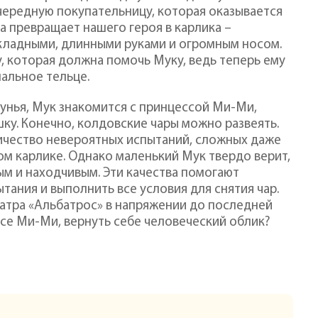
редную покупательницу, которая оказывается
ха превращает нашего героя в карлика –
складными, длинными руками и огромным носом.
, которая должна помочь Муку, ведь теперь ему
альное тельце.
дунья, Мук знакомится с принцессой Ми-Ми,
ку. Конечно, колдовские чары можно развеять.
личество невероятных испытаний, сложных даже
ом карлике. Однако маленький Мук твердо верит,
ым и находчивым. Эти качества помогают
тания и выполнить все условия для снятия чар.
атра «Альбатрос» в напряжении до последней
ссе Ми-Ми, вернуть себе человеческий облик?