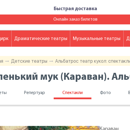
Быстрая доставка
Онлайн заказ билетов
цирк
Драматические театры
Музыкальные театры
Д
ая
Детские театры
Альбатрос театр кукол: спектакл
енький мук (Караван). Аль
еты
Репертуар
Спектакли
Фото
Караван