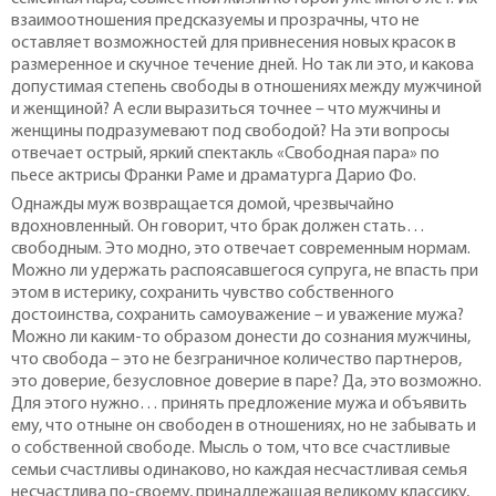
взаимоотношения предсказуемы и прозрачны, что не
оставляет возможностей для привнесения новых красок в
размеренное и скучное течение дней. Но так ли это, и какова
допустимая степень свободы в отношениях между мужчиной
и женщиной? А если выразиться точнее – что мужчины и
женщины подразумевают под свободой? На эти вопросы
отвечает острый, яркий спектакль «Свободная пара» по
пьесе актрисы Франки Раме и драматурга Дарио Фо.
Однажды муж возвращается домой, чрезвычайно
вдохновленный. Он говорит, что брак должен стать…
свободным. Это модно, это отвечает современным нормам.
Можно ли удержать распоясавшегося супруга, не впасть при
этом в истерику, сохранить чувство собственного
достоинства, сохранить самоуважение – и уважение мужа?
Можно ли каким-то образом донести до сознания мужчины,
что свобода – это не безграничное количество партнеров,
это доверие, безусловное доверие в паре? Да, это возможно.
Для этого нужно… принять предложение мужа и объявить
ему, что отныне он свободен в отношениях, но не забывать и
о собственной свободе. Мысль о том, что все счастливые
семьи счастливы одинаково, но каждая несчастливая семья
несчастлива по-своему, принадлежащая великому классику,