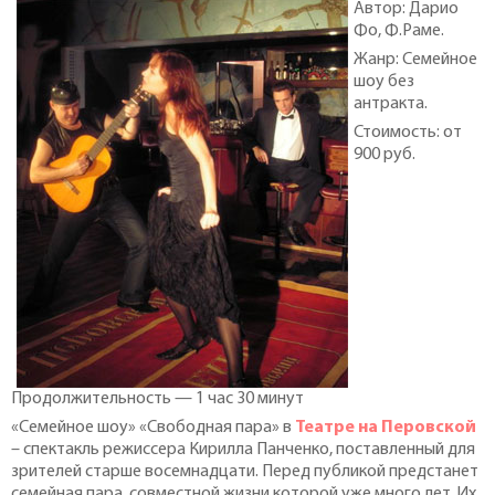
Автор: Дарио
Фо, Ф.Раме.
Жанр: Семейное
шоу без
антракта.
Стоимость: от
900 руб.
Продолжительность — 1 час 30 минут
«Семейное шоу» «Свободная пара» в
Театре на Перовской
– спектакль режиссера Кирилла Панченко, поставленный для
зрителей старше восемнадцати. Перед публикой предстанет
семейная пара, совместной жизни которой уже много лет. Их