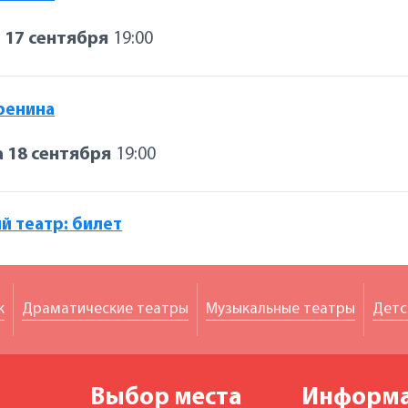
 17 сентября
19:00
ренина
 18 сентября
19:00
й театр: билет
к
Драматические театры
Музыкальные театры
Детс
Выбор места
Информ