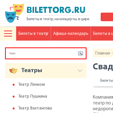
BILETTORG.RU
Билеты в театр, на концерты, в цирк
Билеты в театр
Афиша-календарь
Билеты в 
Главная
Свад
Театры
Билет
Театр Ленком
Театр Пушкина
Компания 
театр по
Театр Вахтангова
недороги