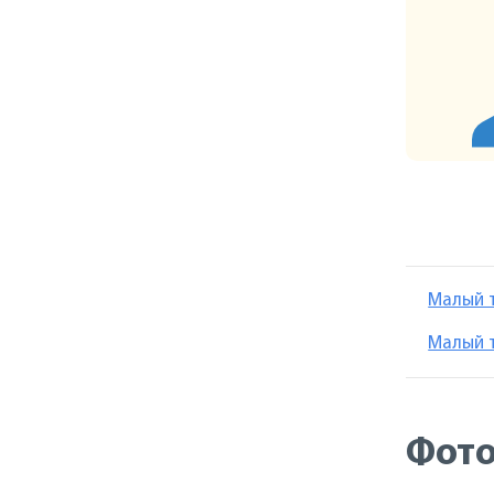
Малый 
Малый т
Фот