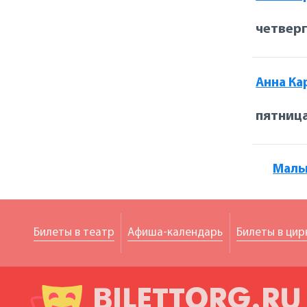
четверг
Анна Ка
пятница
Малы
Билеты в театр
Афиша-календарь
Билеты в цир
BILETTORG.RU