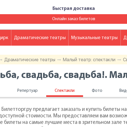
Быстрая доставка
Онлайн заказ билетов
цирк
Драматические театры
Музыкальные театры
Д
Драматические театры
Малый театр: спектакли
С
ьба, свадьба, свадьба!. Ма
ы
Репертуар
Спектакли
Фото
Вид
Билетторг.ру предлагает заказать и купить билеты на
 доступной стоимости. Мы предоставляем вам возмо
е билеты на самые лучшие места в зрительном зале т