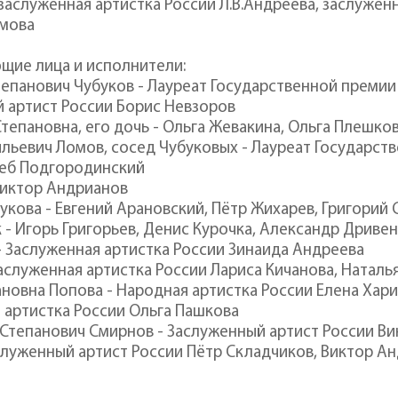
 заслуженная артистка России Л.В.Андреева, заслужен
амова
щие лица и исполнители:
тепанович Чубуков - Лауреат Государственной премии
 артист России Борис Невзоров
тепановна, его дочь - Ольга Жевакина, Ольга Плешко
ильевич Ломов, сосед Чубуковых - Лауреат Государст
леб Подгородинский
Виктор Андрианов
укова - Евгений Арановский, Пётр Жихарев, Григорий
 - Игорь Григорьев, Денис Курочка, Александр Дриве
- Заслуженная артистка России Зинаида Андреева
Заслуженная артистка России Лариса Кичанова, Натал
ановна Попова - Народная артистка России Елена Хар
 артистка России Ольга Пашкова
 Степанович Смирнов - Заслуженный артист России В
аслуженный артист России Пётр Складчиков, Виктор А