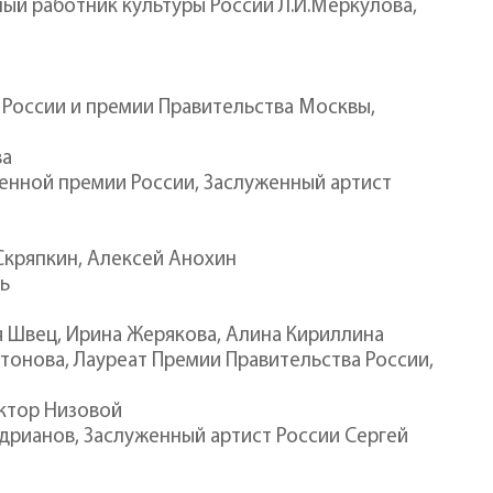
ный работник культуры России Л.И.Меркулова,
 России и премии Правительства Москвы,
ва
венной премии России, Заслуженный артист
 Скряпкин, Алексей Анохин
нь
ья Швец, Ирина Жерякова, Алина Кириллина
итонова, Лауреат Премии Правительства России,
иктор Низовой
ндрианов, Заслуженный артист России Сергей