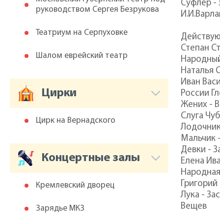
Суфлёр -
руководством Сергея Безрукова
И.И.Варл
Театриум на Серпуховке
Действую
Степан С
Шалом еврейский театр
Народный
Наталья С
Иван Вас
Цирки
России Г
Жених - 
Слуга Чуб
Цирк на Вернадского
Лодочник
Мальчик 
Девки - 
Концертные залы
Елена Ив
Народная
Григорий
Кремлевский дворец
Лука - З
Вещев
Зарядье МКЗ