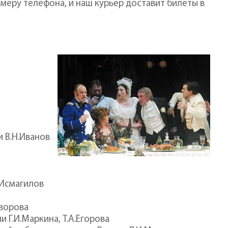
омеру телефона, и наш курьер доставит билеты в
 В.Н.Иванов
.Исмагилов
уворова
 Г.И.Маркина, Т.А.Егорова