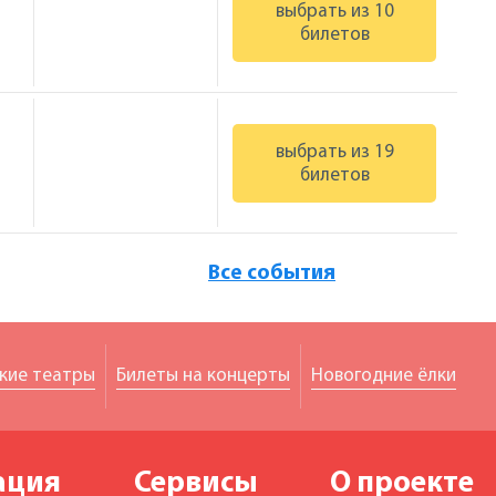
выбрать из 10
билетов
выбрать из 19
билетов
Все события
кие театры
Билеты на концерты
Новогодние ёлки
ация
Сервисы
О проекте