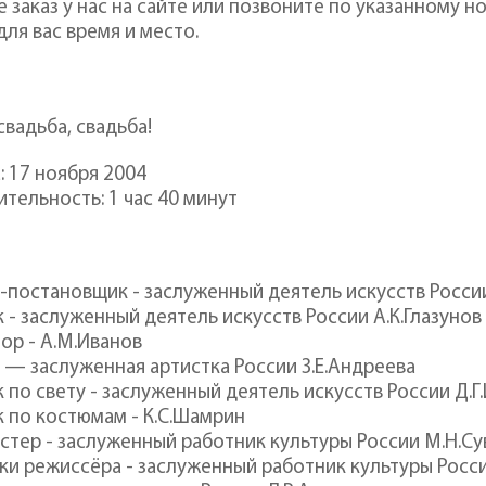
заказ у нас на сайте или позвоните по указанному н
ля вас время и место.
свадьба, свадьба!
: 17 ноября 2004
тельность: 1 час 40 минут
-постановщик - заслуженный деятель искусств России
 - заслуженный деятель искусств России А.К.Глазунов
ор - А.М.Иванов
 — заслуженная артистка России З.Е.Андреева
 по свету - заслуженный деятель искусств России Д.Г
 по костюмам - К.С.Шамрин
стер - заслуженный работник культуры России М.Н.С
и режиссёра - заслуженный работник культуры России