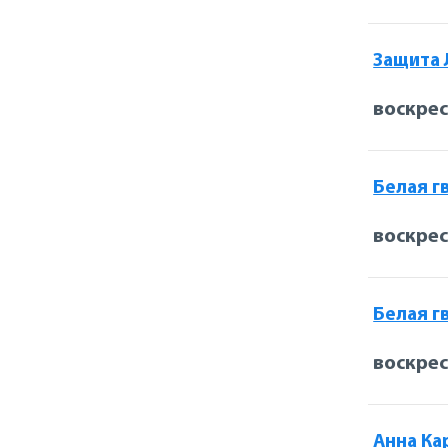
Защита
воскрес
Белая г
воскрес
Белая г
воскрес
Анна Ка