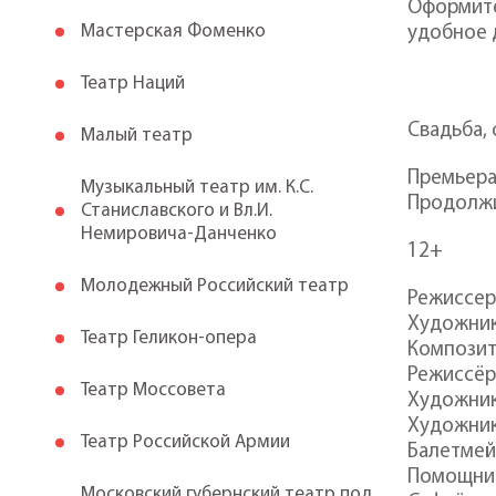
Оформите 
Мастерская Фоменко
удобное д
Театр Наций
Свадьба, 
Малый театр
Премьера
Музыкальный театр им. К.С.
Продолжи
Станиславского и Вл.И.
Немировича-Данченко
12+
Молодежный Российский театр
Режиссер
Художник
Театр Геликон-опера
Композит
Режиссёр
Театр Моссовета
Художник
Художник
Театр Российской Армии
Балетмей
Помощник
Московский губернский театр под