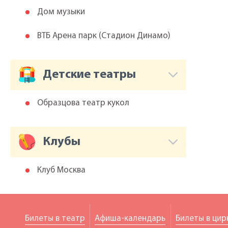
Дом музыки
ВТБ Арена парк (Cтадион Динамо)
Детские театры
Образцова театр кукол
Клубы
Клуб Москва
Билеты в театр
Афиша-календарь
Билеты в цир