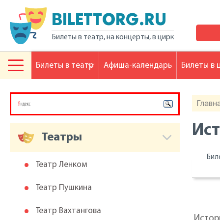
BILETTORG.RU
Билеты в театр, на концерты, в цирк
Билеты в театр
Афиша-календарь
Билеты в 
Главн
Ист
Театры
Бил
Театр Ленком
Театр Пушкина
Театр Вахтангова
Истори