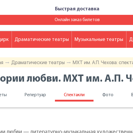
Быстрая доставка
Онлайн заказ билетов
цирк
Драматические театры
Музыкальные театры
Д
ая
Драматические театры
МХТ им. А.П. Чехова: спек
ории любви. МХТ им. А.П. 
еты
Репертуар
Спектакли
Фото
и любви — литературно-музыкальная художественна