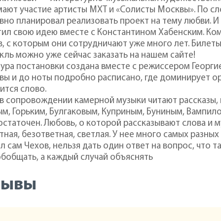
ают участие артисты МХТ и «Солисты Москвы». По с
вно планировал реализовать проект на тему любви. И
ил свою идею вместе с Константином Хабенским. Ко
, с которым они сотрудничают уже много лет. Билеты
кль можно уже сейчас заказать на нашем сайте!
ура постановки создана вместе с режиссером Георги
вы и до ноты подробно расписано, где доминирует ор
ится слово.
в сопровождении камерной музыки читают рассказы, 
м, Горьким, Булгаковым, Куприным, Буниным, Вампи
статочен. Любовь, о которой рассказывают слова и м
тная, безответная, светлая. У нее много самых разных
л сам Чехов, нельзя дать один ответ на вопрос, что 
бобщать, а каждый случай объяснять
зывы