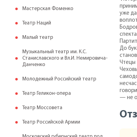
приним
Мастерская Фоменко
уже да
воплот
Театр Наций
Бодров
спекта
Малый театр
Партит
До бук
Музыкальный театр им. К.С.
станов
Станиславского и Вл.И. Немировича-
Чтецы 
Данченко
Чеховы
самодо
Молодежный Российский театр
несчас
говори
Театр Геликон-опера
— не о
Театр Моссовета
От
Театр Российской Армии
Московский губернский театр под