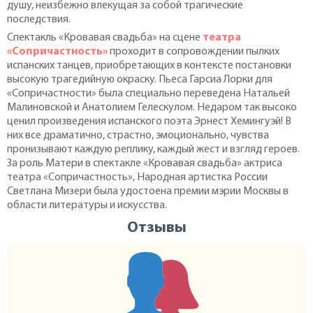
душу, неизбежно влекущая за собой трагические
последствия.
Спектакль «Кровавая свадьба» на сцене
театра
«Сопричастность»
проходит в сопровождении пылких
испанских танцев, приобретающих в контексте постановки
высокую трагедийную окраску. Пьеса Гарсиа Лорки для
«Сопричастности» была специально переведена Натальей
Малиновской и Анатолием Гелескулом. Недаром так высоко
ценил произведения испанского поэта Эрнест Хемингуэй! В
них все драматично, страстно, эмоционально, чувства
пронизывают каждую реплику, каждый жест и взгляд героев.
За роль Матери в спектакле «Кровавая свадьба» актриса
театра «Сопричастность», Народная артистка России
Светлана Мизери была удостоена премии мэрии Москвы в
области литературы и искусства.
Отзывы