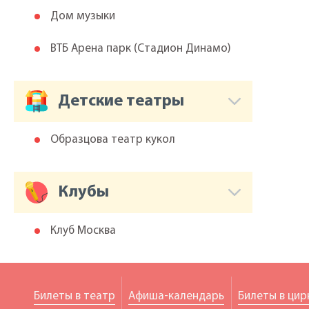
Дом музыки
ВТБ Арена парк (Cтадион Динамо)
Детские театры
Образцова театр кукол
Клубы
Клуб Москва
Билеты в театр
Афиша-календарь
Билеты в цир