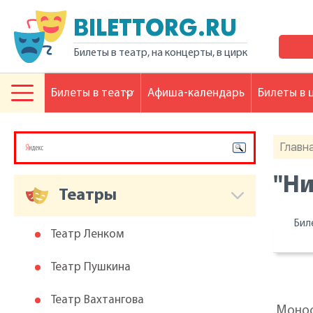
BILETTORG.RU
Билеты в театр, на концерты, в цирк
Билеты в театр
Афиша-календарь
Билеты в 
Главн
"Ни
Театры
Бил
Театр Ленком
Театр Пушкина
Театр Вахтангова
Монос