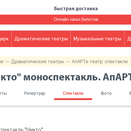
Быстрая доставка
Онлайн заказ билетов
цирк
Драматические театры
Музыкальные театры
Д
ая
Драматические театры
АпАРТе театр: спектакли
кто" моноспектакль. АпАР
еты
Репертуар
Спектакли
Фото
пектакль "Никто"