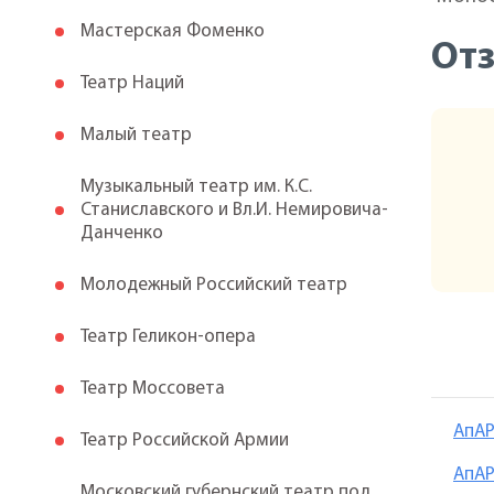
Мастерская Фоменко
От
Театр Наций
Малый театр
Музыкальный театр им. К.С.
Станиславского и Вл.И. Немировича-
Данченко
Молодежный Российский театр
Театр Геликон-опера
Театр Моссовета
АпАР
Театр Российской Армии
АпАР
Московский губернский театр под