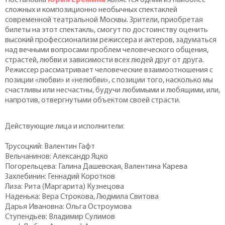
сложных и композиционно необычных спектаклей
современной театральной Москвы. Зрители, приобретая
билеты на этот спектакль, смогут по достоинству оценить
высокий профессионализм режиссера и актеров, задуматься
над вечными вопросами проблем человеческого общения,
страстей, любви и зависимости всех людей друг от друга.
Режиссер рассматривает человеческие взаимоотношения с
позиции «любви» и «нелюбви», с позиции того, насколько мы
счастливы или несчастны, будучи любимыми и любящими, или,
напротив, отвергнутыми объектом своей страсти.
Действующие лица и исполнители:
Трусоцкий: Валентин Гафт
Вельчанинов: Александр Яцко
Погорельцева: Галина Дашевская, Валентина Карева
Захлебинин: Геннадий Коротков
Лиза: Рита (Маргарита) Кузнецова
Наденька: Вера Строкова, Людмила Свитова
Дарья Ивановна: Ольга Остроумова
Ступендьев: Владимир Сулимов