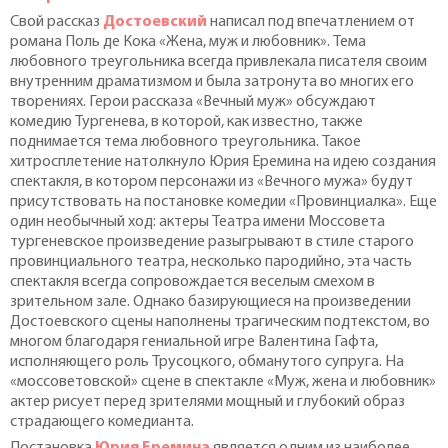
Свой рассказ
Достоевский
написал под впечатлением от
романа Поль де Кока «Жена, муж и любовник». Тема
любовного треугольника всегда привлекала писателя своим
внутренним драматизмом и была затронута во многих его
творениях. Герои рассказа «Вечный муж» обсуждают
комедию Тургенева, в которой, как известно, также
поднимается тема любовного треугольника. Такое
хитросплетение натолкнуло Юрия Еремина на идею создания
спектакля, в котором персонажи из «Вечного мужа» будут
присутствовать на постановке комедии «Провинциалка». Еще
один необычный ход: актеры Театра имени Моссовета
тургеневское произведение разыгрывают в стиле старого
провинциального театра, несколько пародийно, эта часть
спектакля всегда сопровождается веселым смехом в
зрительном зале. Однако базирующиеся на произведении
Достоевского сцены наполнены трагическим подтекстом, во
многом благодаря гениальной игре Валентина Гафта,
исполняющего роль Трусоцкого, обманутого супруга. На
«моссоветовской» сцене в спектакле «Муж, жена и любовник»
актер рисует перед зрителями мощный и глубокий образ
страдающего комедианта.
Постановка
Юрия Еремина
является одним из наиболее