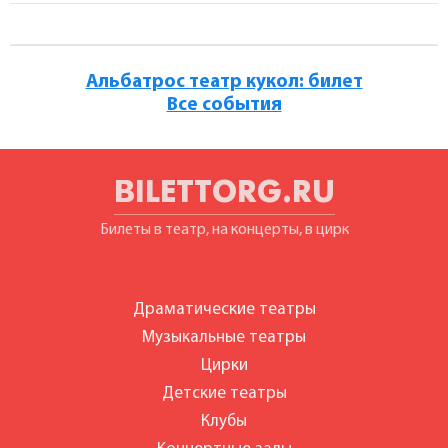
Альбатрос театр кукол: билет
Все события
BILETTORG.RU
Билеты в театр, на концерты, в цирк
Драматические театры
Музыкальные театры
Цирки
Детские театры
Клубы