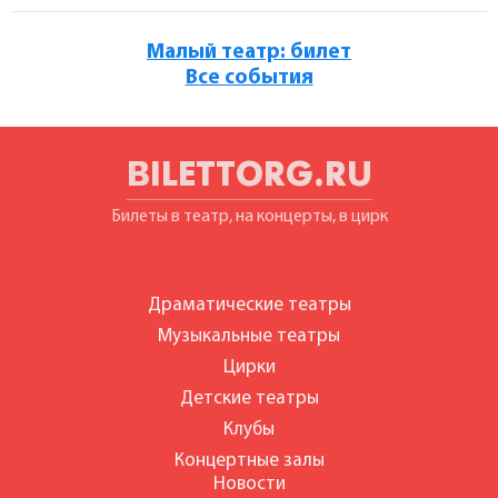
Малый театр: билет
Все события
BILETTORG.RU
Билеты в театр, на концерты, в цирк
Драматические театры
Музыкальные театры
Цирки
Детские театры
Клубы
Концертные залы
Новости