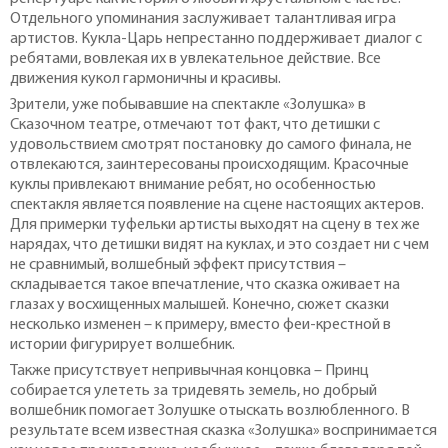
Отдельного упоминания заслуживает талантливая игра
артистов. Кукла-Царь непрестанно поддерживает диалог с
ребятами, вовлекая их в увлекательное действие. Все
движения кукол гармоничны и красивы.
Зрители, уже побывавшие на спектакле «Золушка» в
Сказочном театре, отмечают тот факт, что детишки с
удовольствием смотрят постановку до самого финала, не
отвлекаются, заинтересованы происходящим. Красочные
куклы привлекают внимание ребят, но особенностью
спектакля является появление на сцене настоящих актеров.
Для примерки туфельки артисты выходят на сцену в тех же
нарядах, что детишки видят на куклах, и это создает ни с чем
не сравнимый, волшебный эффект присутствия –
складывается такое впечатление, что сказка оживает на
глазах у восхищенных малышей. Конечно, сюжет сказки
несколько изменен – к примеру, вместо феи-крестной в
истории фигурирует волшебник.
Также присутствует непривычная концовка – Принц
собирается улететь за тридевять земель, но добрый
волшебник помогает Золушке отыскать возлюбленного. В
результате всем известная сказка «Золушка» воспринимается