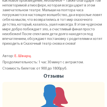
как новое произведение, необычное – также благодаря той
неповторимой атмосфере, которая всегда царит в этом
замечательном театре. Малыши на полтора часа
погружаются в настоящее волшебство, да и взрослые ловят
себя на мысли, что возвратились в тот мир сказочного
детства, который, казалось, ушел навсегда. В этом чудесном
мире добро побеждает зло, а счастливый финал просто
неизбежен! После спектакля дети долго находятся под
впечатлением, обсуждают постановку с родителями и хотят
приходить в Сказочный театр снова и снова!
Автор:
Е. Шварц
.
Продолжительность: 1 час 30 минут с антрактом.
Стоимость билетов: от 900 до 1800руб.
Отзывы