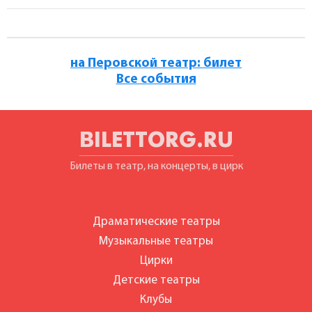
на Перовской театр: билет
Все события
BILETTORG.RU
Билеты в театр, на концерты, в цирк
Драматические театры
Музыкальные театры
Цирки
Детские театры
Клубы