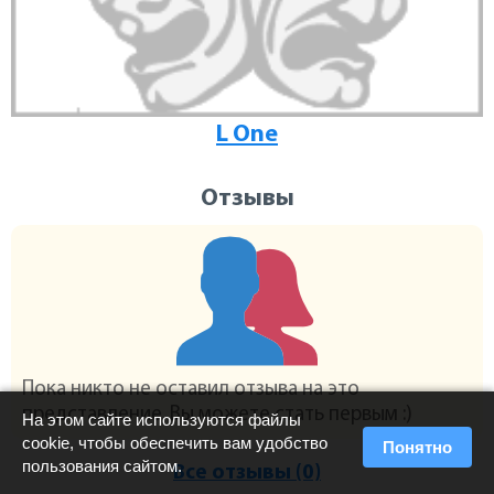
L One
Отзывы
Пока никто не оставил отзыва на это
представление. Вы можете стать первым :)
На этом сайте используются файлы
cookie, чтобы обеспечить вам удобство
Понятно
пользования сайтом.
Все отзывы (0)