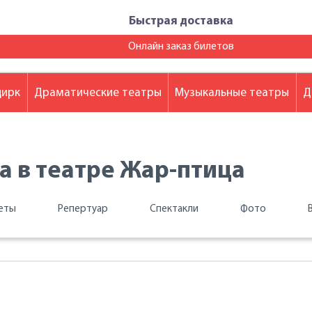
Быстрая доставка
Онлайн заказ билетов
цирк
Драматические театры
Музыкальные театры
Д
а в театре Жар-птица
еты
Репертуар
Спектакли
Фото