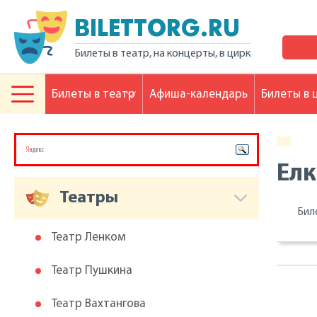
BILETTORG.RU
Билеты в театр, на концерты, в цирк
Билеты в театр
Афиша-календарь
Билеты в 
Елк
Театры
Бил
Театр Ленком
Театр Пушкина
Театр Вахтангова