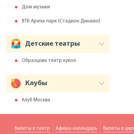
Дом музыки
ВТБ Арена парк (Cтадион Динамо)
Детские театры
Образцова театр кукол
Клубы
Клуб Москва
Билеты в театр
Афиша-календарь
Билеты в цир