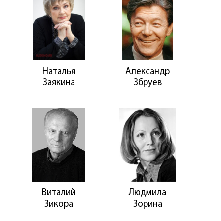
Наталья
Александр
Заякина
Збруев
Виталий
Людмила
Зикора
Зорина