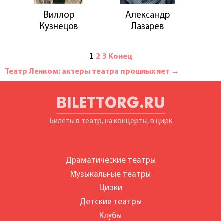
Виллор
Александр
Кузнецов
Лазарев
1
2
3
Конец
Театр Ленком: актеры театра прошлых лет →
BILETTORG.RU
Билеты в театр, на концерты, в цирк
Драматические театры
Музыкальные театры
Цирки
Детские театры
Клубы