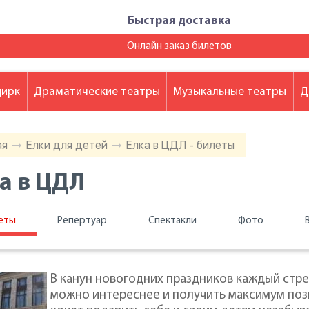
Быстрая доставка
Онлайн заказ билетов
цирк
Драматические театры
Музыкальные театры
Д
ая
Елки для детей
Елка в ЦДЛ - билеты
а в ЦДЛ
еты
Репертуар
Спектакли
Фото
В канун новогодних праздников каждый стрем
можно интереснее и получить максимум пози