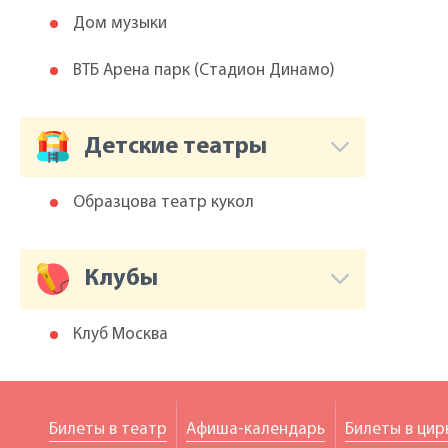
Дом музыки
ВТБ Арена парк (Cтадион Динамо)
Детские театры
Образцова театр кукол
Клубы
Клуб Москва
Билеты в театр
Афиша-календарь
Билеты в цир