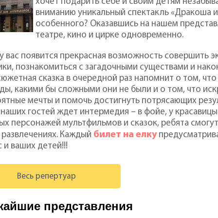
хочет подарить себе и своим детям незабы
вниманию уникальный спектакль «Дракоша и 
особенного? Оказавшись на нашем представ
театре, кино и цирке одновременно.
 у вас появится прекрасная возможность совершить 
ики, познакомиться с загадочными существами и након
южетная сказка в очередной раз напомнит о том, чт
ды, какими бы сложными они не были и о том, что ис
ятные мечты и помочь достигнуть потрясающих резу
 наших гостей ждет интермедия – в фойе, у красавицы
х персонажей мультфильмов и сказок, ребята смогут 
билет на елку
 развлечениях. Каждый
предусматрива
с и ваших детей!!!
Весь репертуар
жайшие представления