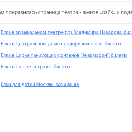
ам понравилась страница театра - жмите «лайк» и под
Елка в музыкальном театре п/р Владимира Назарова: би
Елка в Центральном доме предпринимателя: билеты
Елка в Цирке танцующих фонтанов "Аквамарин": билеты
Елка в Театре эстрады: билеты
Елки для детей Москвы: вся афиша