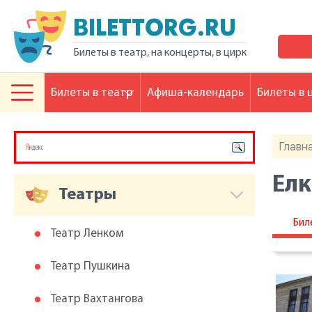
BILETTORG.RU
Билеты в театр, на концерты, в цирк
Билеты в театр
Афиша-календарь
Билеты в 
Главн
Елк
Театры
Бил
Театр Ленком
Театр Пушкина
Театр Вахтангова