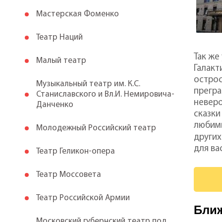
Мастерская Фоменко
Театр Наций
Так же
Малый театр
Галакт
острос
Музыкальный театр им. К.С.
прегра
Станиславского и Вл.И. Немировича-
неверо
Данченко
сказки
любимы
Молодежный Российский театр
других
для ва
Театр Геликон-опера
Театр Моссовета
Театр Российской Армии
Бли
Московский губернский театр под