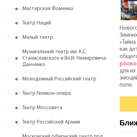
Мастерская Фоменко
Театр Наций
Нового
Зимних
Малый театр
«Тайна
как де
Музыкальный театр им. К.С.
общего
Станиславского и Вл.И. Немировича-
роско
Данченко
для их
эмоций
Молодежный Российский театр
поле.
Театр Геликон-опера
Театр Моссовета
Бли
Театр Российской Армии
Московский губернский театр под