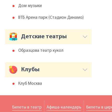
Дом музыки
ВТБ Арена парк (Cтадион Динамо)
Детские театры
Образцова театр кукол
Клубы
Клуб Москва
Билеты в театр
Афиша-календарь
Билеты в цир