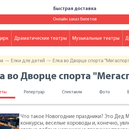
Быстрая доставка
Онлайн заказ билетов
цирк
Драматические театры
Музыкальные театры
Д
ая
Елки для детей
Елка во Дворце спорта "Мегаспор
а во Дворце спорта "Мегас
еты
Репертуар
Спектакли
Фото
Что такое Новогодние праздники? Это Дед М
конкурсы, веселые хороводы и, конечно, увл