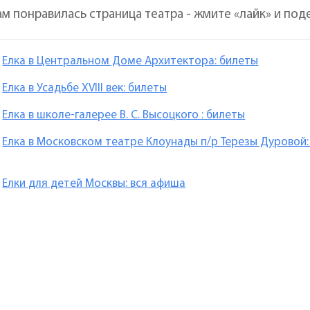
ам понравилась страница театра - жмите «лайк» и под
Елка в Центральном Доме Архитектора: билеты
Елка в Усадьбе XVIII век: билеты
Елка в школе-галерее В. С. Высоцкого : билеты
Елка в Московском театре Клоунады п/р Терезы Дуровой:
Елки для детей Москвы: вся афиша