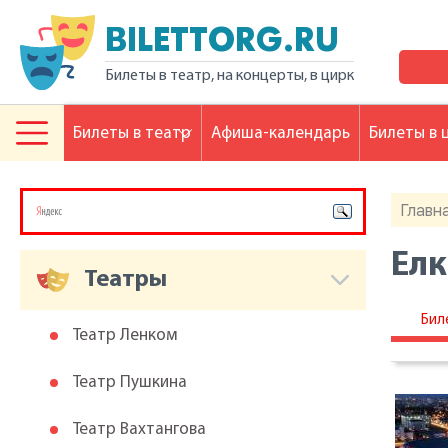
BILETTORG.RU
Билеты в театр, на концерты, в цирк
Билеты в театр
Афиша-календарь
Билеты в 
Главн
Елк
Театры
Бил
Театр Ленком
Театр Пушкина
Театр Вахтангова