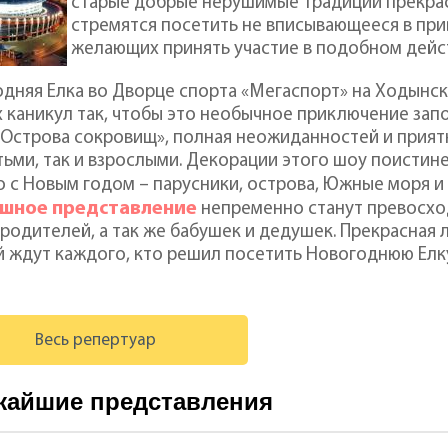
старые добрые нерушимые традиции прекрас
стремятся посетить не вписывающееся в при
желающих принять участие в подобном дейст
дняя Елка во Дворце спорта «Мегаспорт» на Ходынск
 каникул так, чтобы это необычное приключение запо
 Острова сокровищ», полная неожиданностей и прият
тьми, так и взрослыми. Декорации этого шоу поистине
 с Новым годом – парусники, острова, Южные моря и
шное представление
непременно станут превосход
 родителей, а так же бабушек и дедушек. Прекрасная
 ждут каждого, кто решил посетить Новогоднюю Елк
Весь репертуар
жайшие представления