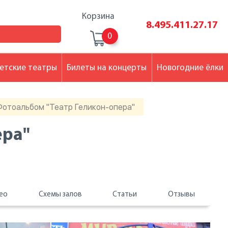
Корзина
8.495.411.27.17
0
етские театры
Билеты на концерты
Новогодние ёлки
Фотоальбом "Театр Геликон-опера"
ера"
ео
Схемы залов
Статьи
Отзывы