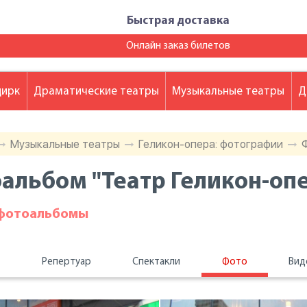
Быстрая доставка
Онлайн заказ билетов
цирк
Драматические театры
Музыкальные театры
Д
Музыкальные театры
Геликон-опера: фотографии
альбом "Театр Геликон-оп
 фотоальбомы
ы
Репертуар
Спектакли
Фото
Вид