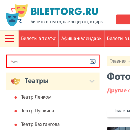
BILETTORG.RU
Билеты в театр, на концерты, в цирк
Билеты в театр
Афиша-календарь
Билеты в 
Главная
Фото
Театры
Другие
Театр Ленком
Театр Пушкина
Билет
Театр Вахтангова