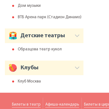
Дом музыки
ВТБ Арена парк (Cтадион Динамо)
Детские театры
Образцова театр кукол
Клубы
Клуб Москва
Билеты в театр
Афиша-календарь
Билеты в цир