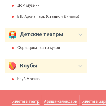
Дом музыки
ВТБ Арена парк (Cтадион Динамо)
Детские театры
Образцова театр кукол
Клубы
Клуб Москва
Билеты в театр
Афиша-календарь
Билеты в цир