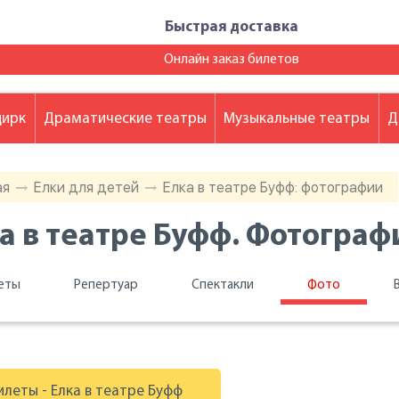
Быстрая доставка
Онлайн заказ билетов
цирк
Драматические театры
Музыкальные театры
Д
ая
Елки для детей
Елка в театре Буфф: фотографии
а в театре Буфф. Фотограф
еты
Репертуар
Спектакли
Фото
илеты - Елка в театре Буфф