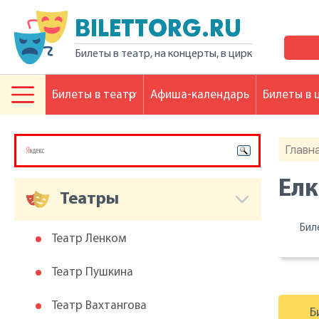
BILETTORG.RU
Билеты в театр, на концерты, в цирк
Билеты в театр
Афиша-календарь
Билеты в 
Главн
Елк
Театры
Бил
Театр Ленком
Театр Пушкина
Театр Вахтангова
Б