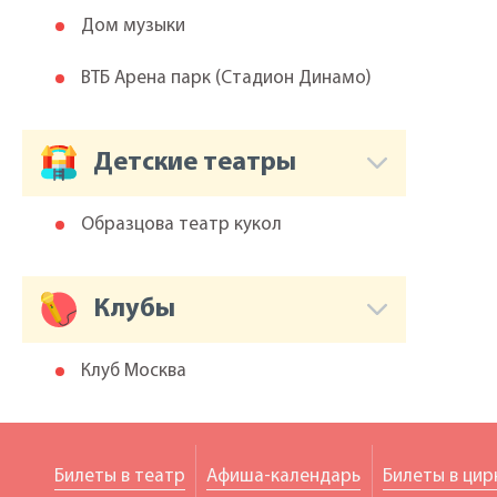
Дом музыки
ВТБ Арена парк (Cтадион Динамо)
Детские театры
Образцова театр кукол
Клубы
Клуб Москва
Билеты в театр
Афиша-календарь
Билеты в цир