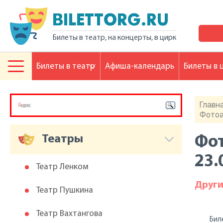
BILETTORG.RU
Билеты в театр, на концерты, в цирк
Билеты в театр
Афиша-календарь
Билеты в 
Главн
Фотоа
Театры
Фот
23.
Театр Ленком
Друг
Театр Пушкина
Театр Вахтангова
Бил