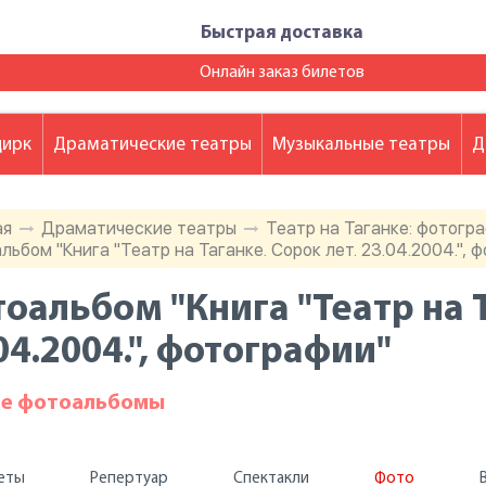
Быстрая доставка
Онлайн заказ билетов
цирк
Драматические театры
Музыкальные театры
Д
ая
Драматические театры
Театр на Таганке: фотогр
льбом "Книга "Театр на Таганке. Сорок лет. 23.04.2004.", 
оальбом "Книга "Театр на Т
04.2004.", фотографии"
ие фотоальбомы
еты
Репертуар
Спектакли
Фото