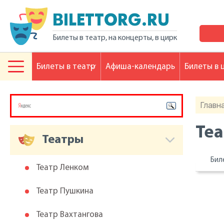
BILETTORG.RU
Билеты в театр, на концерты, в цирк
Билеты в театр
Афиша-календарь
Билеты в 
Главн
Теа
Театры
Бил
Театр Ленком
Театр Пушкина
Театр Вахтангова