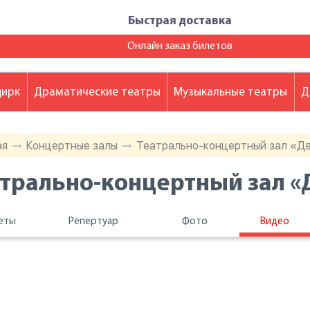
Быстрая доставка
Онлайн заказ билетов
цирк
Драматические театры
Музыкальные театры
Д
ая
Концертные залы
Театрально-концертный зал «Дв
трально-концертный зал «Д
еты
Репертуар
Фото
Видео