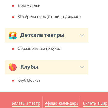
Дом музыки
ВТБ Арена парк (Cтадион Динамо)
Детские театры
Образцова театр кукол
Клубы
Клуб Москва
Билеты в театр
Афиша-календарь
Билеты в цир