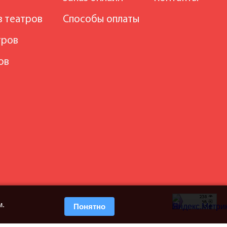
в театров
Способы оплаты
тров
ов
м.
Понятно