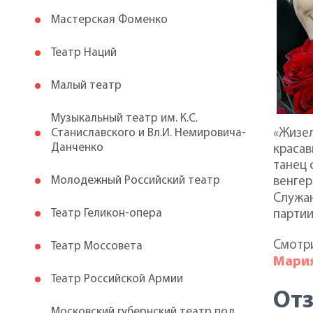
Мастерская Фоменко
Театр Наций
Малый театр
Музыкальный театр им. К.С.
Станиславского и Вл.И. Немировича-
«Жизел
Данченко
красав
танец 
Молодежный Российский театр
венгер
Служа
Театр Геликон-опера
партии
Смотр
Театр Моссовета
Мари
Театр Российской Армии
От
Московский губернский театр под