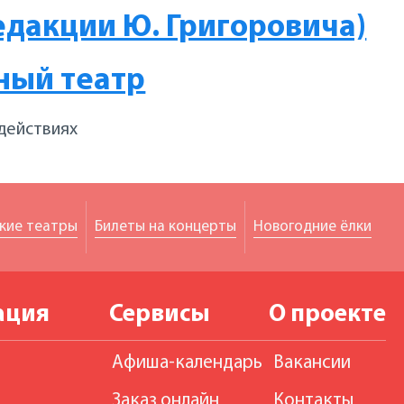
едакции Ю. Григоровича)
ный театр
 действиях
кие театры
Билеты на концерты
Новогодние ёлки
ация
Сервисы
О проекте
Афиша-календарь
Вакансии
Заказ онлайн
Контакты