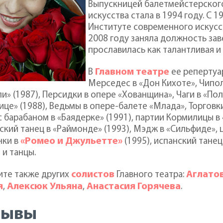
Выпускницей балетмейстерского
искусства стала в 1994 году. С 
Институте современного искусст
2008 году заняла должность за
прославилась как талантливая и
Главном театре
В
ее репертуар
Мерседес в «Дон Кихоте», Чипол
и» (1987), Персидки в опере «Хованщина», Чаги в «По
ице» (1988), Ведьмы в опере-балете «Млада», Торговк
с барабаном в «Баядерке» (1991), партии Кормилицы в
ский танец в «Раймонде» (1993), Мэдж в «Сильфиде», 
«Ромео и Джульетте»
нки в
(1995), испанский танец
 и танцы.
солистов
Аглато
ите также других
Главного театра:
я
Алексюк Ульяна
Анастасия Горячева
,
,
.
зывы