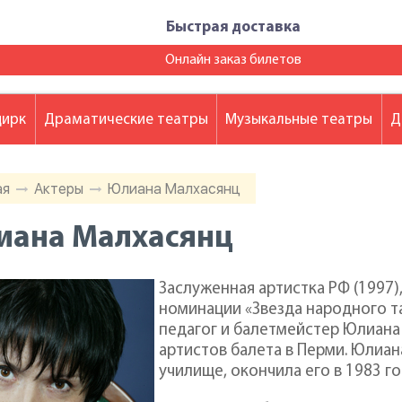
Быстрая доставка
Онлайн заказ билетов
цирк
Драматические театры
Музыкальные театры
Д
ая
Актеры
Юлиана Малхасянц
иана Малхасянц
Заслуженная артистка РФ (1997)
номинации «Звезда народного тан
педагог и балетмейстер Юлиана
артистов балета в Перми. Юлиа
училище, окончила его в 1983 го