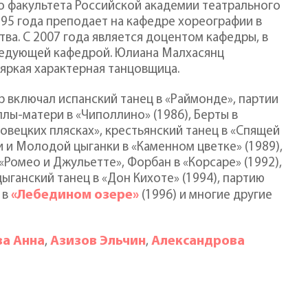
 факультета Российской академии театрального
1995 года преподает на кафедре хореографии в
ва. С 2007 года является доцентом кафедры, в
ведующей кафедрой. Юлиана Малхасянц
 яркая характерная танцовщица.
 включал испанский танец в «Раймонде», партии
лы-матери в «Чиполлино» (1986), Берты в
ловецких плясках», крестьянский танец в «Спящей
и и Молодой цыганки в «Каменном цветке» (1989),
 «Ромео и Джульетте», Форбан в «Корсаре» (1992),
цыганский танец в «Дон Кихоте» (1994), партию
«Лебедином озере»
 в
(1996) и многие другие
ва Анна
Азизов Эльчин
Александрова
,
,