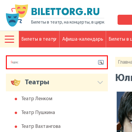
BILETTORG.RU
Билеты в театр, на концерты, в цирк
Билеты в театр
Афиша-календарь
Билеты в 
Главн
Юл
Театры
Театр Ленком
Театр Пушкина
Театр Вахтангова