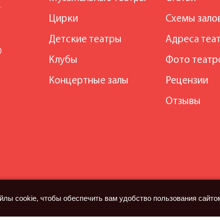
Цирки
Схемы зало
Детские театры
Адреса теа
0
Клубы
Фото театр
Концертные залы
Рецензии
Отзывы
йлы cookie, чтобы обеспечить вам удобство пользования сайто