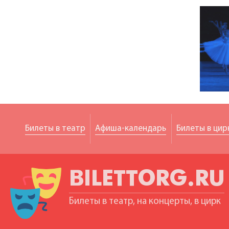
Билеты в театр
Афиша-календарь
Билеты в цир
BILETTORG.RU
Билеты в театр, на концерты, в цирк