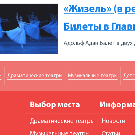
«Жизель» (в р
Билеты в Глав
Адольф Адан Балет в двух
к
Драматические театры
Музыкальные театры
Детс
Выбор места
Информ
Драматические театры
Новости
Музыкальные театры
Статьи