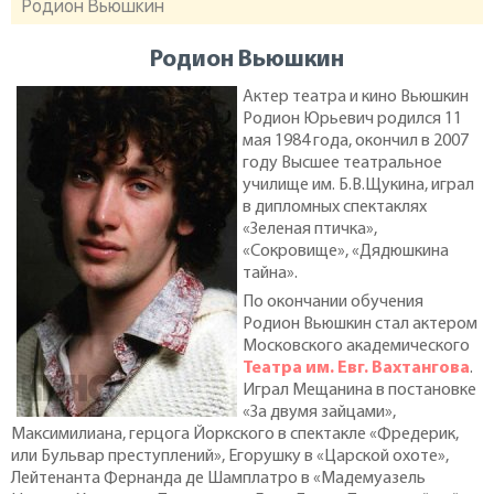
Родион Вьюшкин
Родион Вьюшкин
Актер театра и кино Вьюшкин
Родион Юрьевич родился 11
мая 1984 года, окончил в 2007
году Высшее театральное
училище им. Б.В.Щукина, играл
в дипломных спектаклях
«Зеленая птичка»,
«Сокровище», «Дядюшкина
тайна».
По окончании обучения
Родион Вьюшкин стал актером
Московского академического
Театра им. Евг. Вахтангова
.
Играл Мещанина в постановке
«За двумя зайцами»,
Максимилиана, герцога Йоркского в спектакле «Фредерик,
или Бульвар преступлений», Егорушку в «Царской охоте»,
Лейтенанта Фернанда де Шамплатро в «Мадемуазель