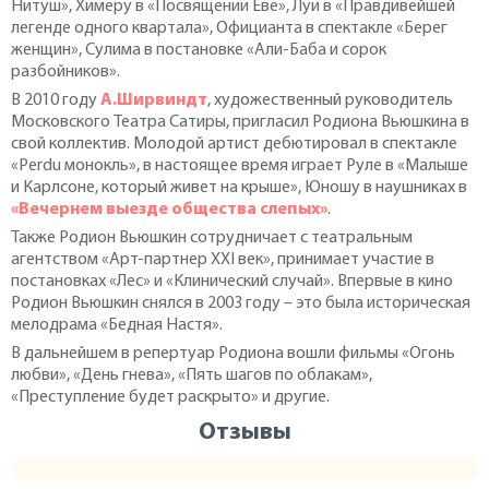
Нитуш», Химеру в «Посвящении Еве», Луи в «Правдивейшей
легенде одного квартала», Официанта в спектакле «Берег
женщин», Сулима в постановке «Али-Баба и сорок
разбойников».
В 2010 году
А.Ширвиндт
, художественный руководитель
Московского Театра Сатиры, пригласил Родиона Вьюшкина в
свой коллектив. Молодой артист дебютировал в спектакле
«Perdu монокль», в настоящее время играет Руле в «Малыше
и Карлсоне, который живет на крыше», Юношу в наушниках в
«Вечернем выезде общества слепых»
.
Также Родион Вьюшкин сотрудничает с театральным
агентством «Арт-партнер XXI век», принимает участие в
постановках «Лес» и «Клинический случай». Впервые в кино
Родион Вьюшкин снялся в 2003 году – это была историческая
мелодрама «Бедная Настя».
В дальнейшем в репертуар Родиона вошли фильмы «Огонь
любви», «День гнева», «Пять шагов по облакам»,
«Преступление будет раскрыто» и другие.
Отзывы