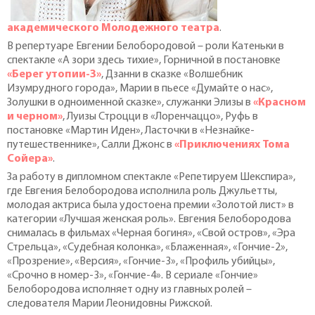
академического Молодежного театра
.
В репертуаре Евгении Белобородовой – роли Катеньки в
спектакле «А зори здесь тихие», Горничной в постановке
«Берег утопии-3»
, Дзанни в сказке «Волшебник
Изумрудного города», Марии в пьесе «Думайте о нас»,
Золушки в одноименной сказке», служанки Элизы в
«Красном
и черном»
, Луизы Строцци в «Лоренчаццо», Руфь в
постановке «Мартин Иден», Ласточки в «Незнайке-
путешественнике», Салли Джонс в
«Приключениях Тома
Сойера»
.
За работу в дипломном спектакле «Репетируем Шекспира»,
где Евгения Белобородова исполнила роль Джульетты,
молодая актриса была удостоена премии «Золотой лист» в
категории «Лучшая женская роль». Евгения Белобородова
снималась в фильмах «Черная богиня», «Свой остров», «Эра
Стрельца», «Судебная колонка», «Блаженная», «Гончие-2»,
«Прозрение», «Версия», «Гончие-3», «Профиль убийцы»,
«Срочно в номер-3», «Гончие-4». В сериале «Гончие»
Белобородова исполняет одну из главных ролей –
следователя Марии Леонидовны Рижской.