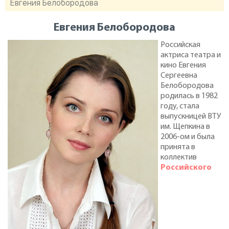
Евгения Белобородова
Евгения Белобородова
Российская
актриса театра и
кино Евгения
Сергеевна
Белобородова
родилась в 1982
году, стала
выпускницей ВТУ
им. Щепкина в
2006-ом и была
принята в
коллектив
Российского