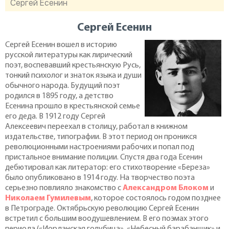
Сергей Есенин
Сергей Есенин
Сергей Есенин вошел в историю
русской литературы как лирический
поэт, воспевавший крестьянскую Русь,
тонкий психолог и знаток языка и души
обычного народа. Будущий поэт
родился в 1895 году, а детство
Есенина прошло в крестьянской семье
его деда. В 1912 году Сергей
Алексеевич переехал в столицу, работал в книжном
издательстве, типографии. В этот период он проникся
революционными настроениями рабочих и попал под
пристальное внимание полиции. Спустя два года Есенин
дебютировал как литератор: его стихотворение «Береза»
было опубликовано в 1914 году. На творчество поэта
серьезно повлияло знакомство с
Александром Блоком
и
Николаем Гумилевым
, которое состоялось годом позднее
в Петрограде. Октябрьскую революцию Сергей Есенин
встретил с большим воодушевлением. В его поэмах этого