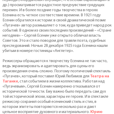
периода («Иорданская голубица», «Небесный барабанщик» и
др.) просматривается радостное предчувствие грядущих
перемен. И в более поздние годы творчества в героях
Есенина есть четкое соответствие времени. В 1921 году
Есенин обратился к истории: в своей драматической поэме
«Пугачев» автор размышляет о том, куда приведет народ рок
событий. В одном из своих последних произведений – «Стране
негодяев» – Сергей Есенин уже открыто обличал власть
Советов. Это и стало поводом для травли поэта, судебных
преследований. Ночью 28 декабря 1925 года Есенина нашли
убитым в номере гостиницы «Англетер».
Режиссеры обращаются к творчеству Есенина не так часто,
ведь экранизировать и адаптировать для сцены его
произведения очень сложно. Поэтому поэтический спектакль
«Пугачев», который поставил Юрий Любимов для
Театра на
Таганке
, стал событием в жизни коллектива. Работая над
«Пугачевым», Сергей Есенин намеренно отказывался от
исторической точности. Ему важно было передать сам дух
той исторической эпохи, характеры ее героев. И в спектакле
режиссер сохранил особый есенинский стиль и стих, в
котором эпитеты повторяются несколько раз и дают
цельное восприятие духовного и материального.
Юрию