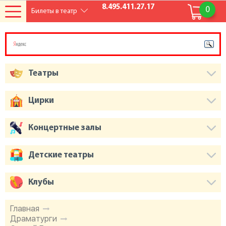
8.495.411.27.17
0
Билеты в театр
Театры
Цирки
Концертные залы
Детские театры
Клубы
Главная
Драматурги