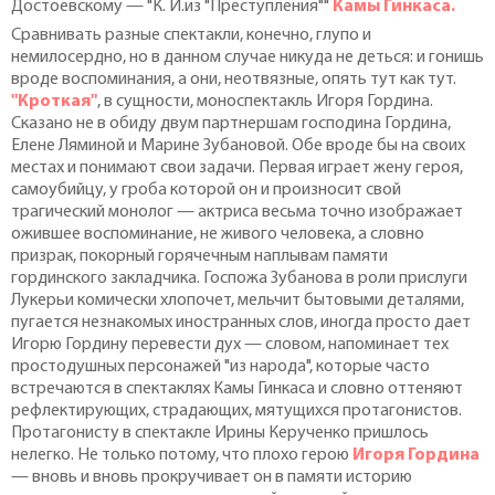
Достоевскому — "К. И.из "Преступления""
Камы Гинкаса.
Сравнивать разные спектакли, конечно, глупо и
немилосердно, но в данном случае никуда не деться: и гонишь
вроде воспоминания, а они, неотвязные, опять тут как тут.
"Кроткая"
, в сущности, моноспектакль Игоря Гордина.
Сказано не в обиду двум партнершам господина Гордина,
Елене Ляминой и Марине Зубановой. Обе вроде бы на своих
местах и понимают свои задачи. Первая играет жену героя,
самоубийцу, у гроба которой он и произносит свой
трагический монолог — актриса весьма точно изображает
ожившее воспоминание, не живого человека, а словно
призрак, покорный горячечным наплывам памяти
гординского закладчика. Госпожа Зубанова в роли прислуги
Лукерьи комически хлопочет, мельчит бытовыми деталями,
пугается незнакомых иностранных слов, иногда просто дает
Игорю Гордину перевести дух — словом, напоминает тех
простодушных персонажей "из народа", которые часто
встречаются в спектаклях Камы Гинкаса и словно оттеняют
рефлектирующих, страдающих, мятущихся протагонистов.
Протагонисту в спектакле Ирины Керученко пришлось
нелегко. Не только потому, что плохо герою
Игоря Гордина
— вновь и вновь прокручивает он в памяти историю