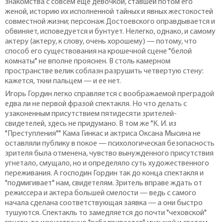
знакомства с совсем еще девочкой, ставшей потом его
женой, историю их исполненной тайных и явных жестокостей
совместной жизни; персонаж Достоевского оправдывается и
обвиняет, исповедуется и бунтует. Нелегко, однако, и самому
актеру (актеру, к слову, очень хорошему) — потому, что
способ его существования на крошечной сцене "белой
комнаты" не вполне прояснен. В столь камерном
пространстве велик соблазн разрушить четвертую стену:
кажется, ткни пальцем — и ее нет.
Игорь Гордин легко справляется с воображаемой преградой
едва ли не первой фразой спектакля. Но что делать с
узаконенным присутствием пятидесяти зрителей-
свидетелей, здесь не придумано. В том же "К. И. из
"Преступления"" Кама Гинкас и актриса Оксана Мысина не
оставляли публику в покое — психологическая безопасность
зрителя была отменена, чувство вынужденного присутствия
угнетало, смущало, но и определяло суть художественного
переживания. А господин Гордин так до конца спектакля и
"подмигивает" нам, свидетелям. Зритель вправе ждать от
режиссера и актера большей смелости — ведь с самого
начала сделана соответствующая заявка — а они быстро
тушуются. Спектакль то замедляется до почти "чеховской"