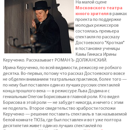
На малой сцене
Московского театра
юного зрителя
в рамках
проекта по поддержке
молодых режиссеров
состоялась премьера
спектакля по рассказу
Достоевского "Кроткая"
в постановке ученицы
Камы Гинкаса Ирины
Керученко. Рассказывает РОМАН Ъ-ДОЛЖАНСКИЙ.
Ирина Керученко, по всей видимости, режиссер не робкого
десятка. Во-первых, потому что рассказ Достоевского вовсе
не обделен вниманием театральных практиков, более того —
по нему был поставлен один из лучших русских спектаклей
конца прошлого века — в режиссуре Льва Додина и с
гениальным Олегом Борисовым в главной роли. Кто видел
Борисова в этой роли — не забудет никогда, и ничего с этим
не поделать. Второе свидетельство храбрости госпожи
Керученко — решение поставить спектакль в так называемой
белой комнате ТЮЗа, где был поставлен и вот уже полтора
десятилетия живет один из лучших спектаклей по