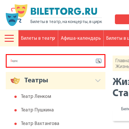
BILETTORG.RU
Билеты в театр, на концерты, в цирк
Билеты в театр
Афиша-календарь
Билеты в 
Главн
Жизнь
Театры
Жиз
Ста
Театр Ленком
Бил
Театр Пушкина
Театр Вахтангова