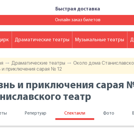
Быстрая доставка
Онлайн заказ билетов
цирк
Драматические театры
Музыкальные театры
Д
ая
Драматические театры
Около дома Станиславског
 и приключения сарая № 12
нь и приключения сарая №
ниславского театр
еты
Репертуар
Спектакли
Фото