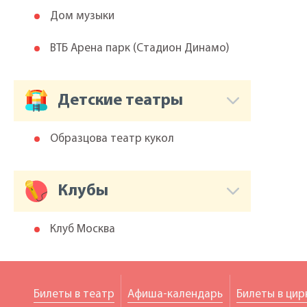
Дом музыки
ВТБ Арена парк (Cтадион Динамо)
Детские театры
Образцова театр кукол
Клубы
Клуб Москва
Билеты в театр
Афиша-календарь
Билеты в цир