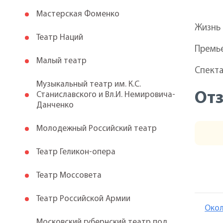
Мастерская Фоменко
Жизнь 
Театр Наций
Премье
Малый театр
Спекта
Музыкальный театр им. К.С.
От
Станиславского и Вл.И. Немировича-
Данченко
Молодежный Российский театр
Театр Геликон-опера
Театр Моссовета
Театр Российской Армии
Окол
Московский губернский театр под