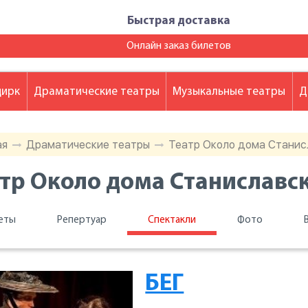
Быстрая доставка
Онлайн заказ билетов
цирк
Драматические театры
Музыкальные театры
Д
ая
Драматические театры
Театр Около дома Станис
тр Около дома Станиславск
еты
Репертуар
Спектакли
Фото
БЕГ