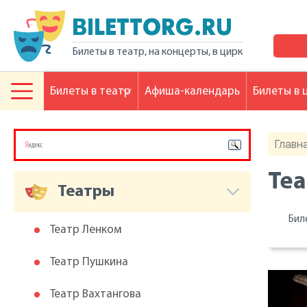
BILETTORG.RU
Билеты в театр, на концерты, в цирк
Билеты в театр
Афиша-календарь
Билеты в 
Главн
Теа
Театры
Бил
Театр Ленком
Театр Пушкина
Театр Вахтангова