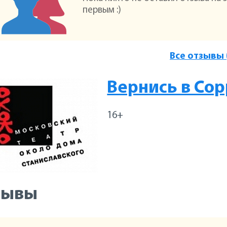
первым :)
Все отзывы 
Вернись в Со
16+
зывы