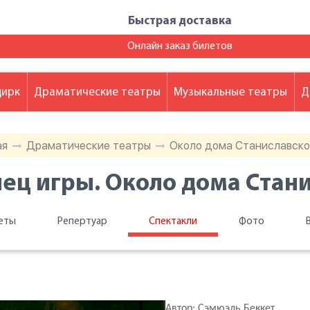
Быстрая доставка
Онлайн заказ билетов
цирк
Драматические театры
Музыкальные театры
Д
ая
Драматические театры
Около дома Станиславског
ец игры. Около дома Стани
еты
Репертуар
Спектакли
Фото
Автор: Сэмюэль Беккет.