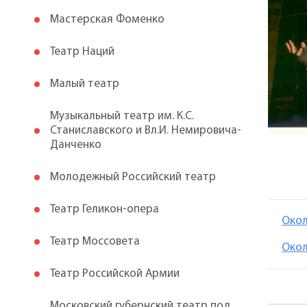
Мастерская Фоменко
Театр Наций
Малый театр
Музыкальный театр им. К.С.
Станиславского и Вл.И. Немировича-
Данченко
Молодежный Российский театр
Театр Геликон-опера
Окол
Театр Моссовета
Окол
Театр Российской Армии
Московский губернский театр под