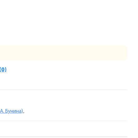
(0)
А. Бунина)
.