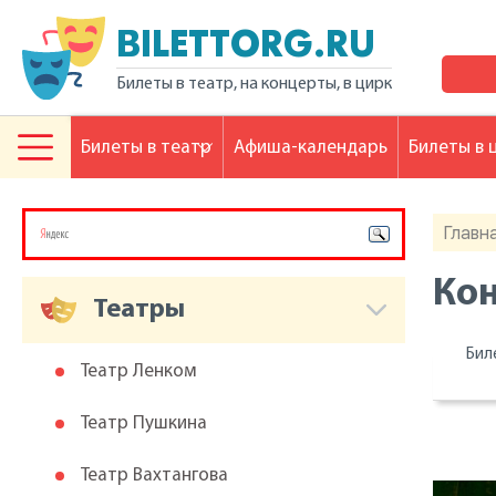
BILETTORG.RU
Билеты в театр, на концерты, в цирк
Билеты в театр
Афиша-календарь
Билеты в 
Главн
Кон
Театры
Бил
Театр Ленком
Театр Пушкина
Театр Вахтангова