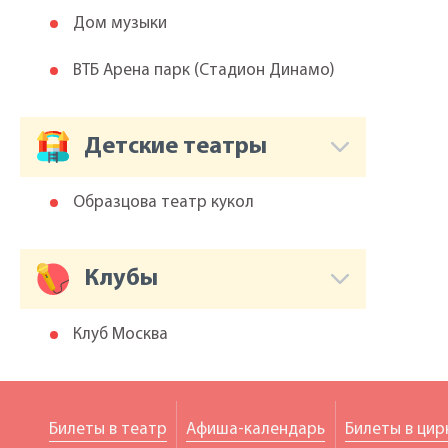
Дом музыки
ВТБ Арена парк (Cтадион Динамо)
Детские театры
Образцова театр кукол
Клубы
Клуб Москва
Билеты в театр
Афиша-календарь
Билеты в цир